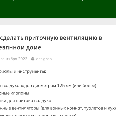
 сделать приточную вентиляцию в
евянном доме
sted
By
 сентября 2023
designsp
риалы и инструменты:
 воздуховодов диаметром 125 мм (или более)
рные клапаны
ки для притока воздуха
ные вентиляторы (для ванных комнат, туалетов и кух
ежные элементы (саморезы, хомуты)