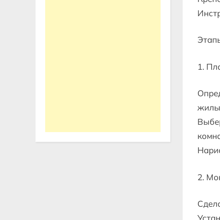
Инстр
Этап
1. Пл
Опред
жилых
Выбер
комна
Нарис
2. Мо
Сдела
Устан