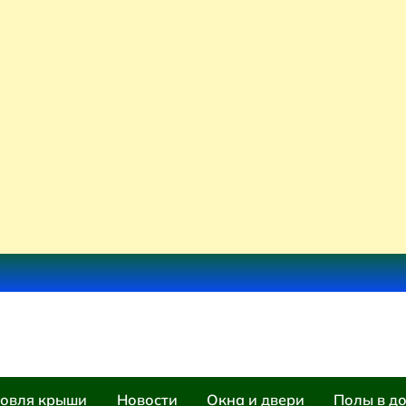
овля крыши
Новости
Окна и двери
Полы в д