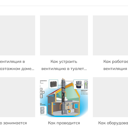
o
s
t
:
ентиляция в
Как устроить
Как работа
гоэтажном доме
вентиляцию в туалете
вентиляция
а как устроена
частного дома
многоквартирно
схема
о занимается
Как проводится
Как оборудова