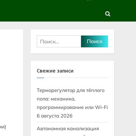
sub-
sub-
menu
menu
Toggle
search
form
Найти:
Свежие записи
Терморегулятор для тёплого
пола: механика,
программирование или Wi-Fi
6 августа 2026
ни)
Автономная канализация