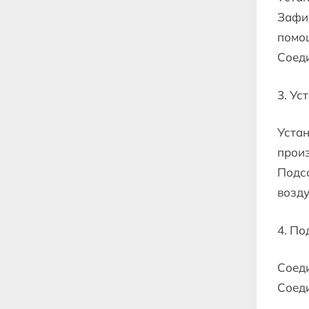
Зафик
помо
Соед
3. Ус
Устан
произ
Подс
возду
4. По
Соеди
Соед