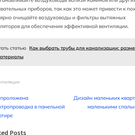
вательных приборов, так как это может привести к по
лярно очищайте воздуховоды и фильтры вытяжных
ляторов для обеспечения эффективной вентиляции.
тать статью
Как выбрать трубы для канализации: разм
материалы
нтиляция
вигация
N
 проложена
Дизайн маленьких кварт
e
ктропроводка в панельной
маленькими спаль
x
ртире
t
писям
ted Posts
P