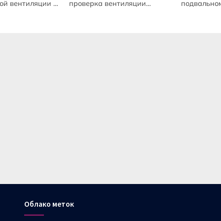
ой вентиляции в
проверка вентиляции в
подвально
квартирном доме
многоквартирном доме
помещени
вентиляци
Облако меток