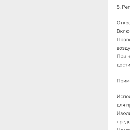
5. Ре
Откро
Вклю
Прове
возду
При 
дост
Прим
Испол
для п
Изоли
предо
Не ус