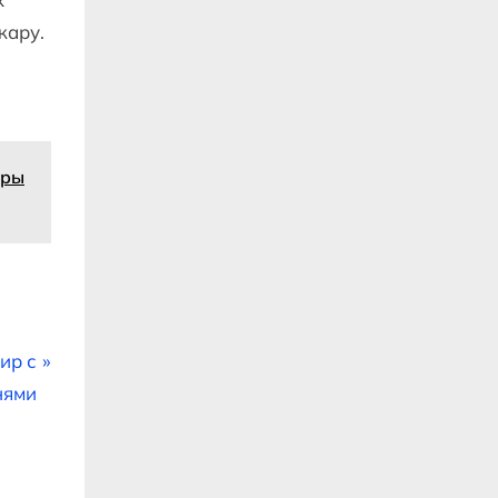
жару.
еры
ир с
нями