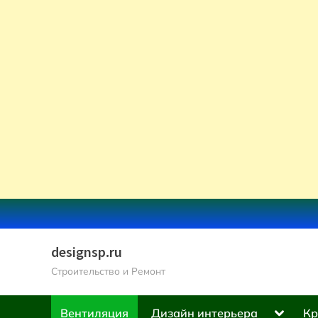
Skip
to
content
designsp.ru
Строительство и Ремонт
Toggle
Вентиляция
Дизайн интерьера
Кр