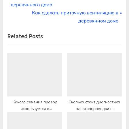
r
деревянного дома
по
e
N
Как сделать приточную вентиляцию в
записям
v
e
деревянном доме
i
x
Related Posts
o
t
u
P
s
o
P
s
o
t
s
:
t
:
Какого сечения провод
Сколько стоит диагностика
используется в
электропроводки в
электропроводке
квартире