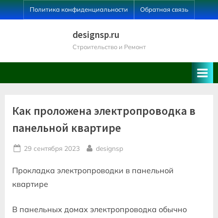
Skip
Политика конфиденциальности
Обратная связь
to
content
designsp.ru
Строительство и Ремонт
Как проложена электропроводка в
панельной квартире
Posted
By
29 сентября 2023
designsp
on
Прокладка электропроводки в панельной
квартире
В панельных домах электропроводка обычно