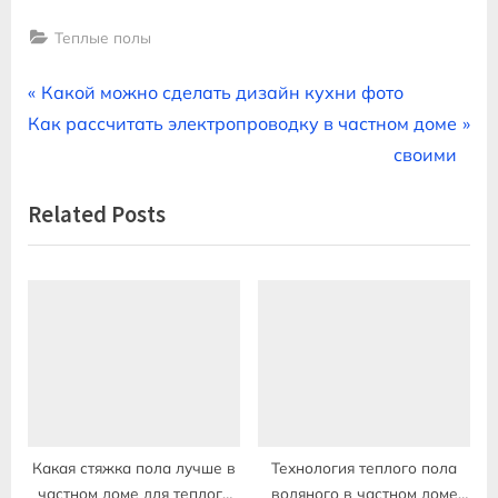
Теплые полы
Навигация
P
Какой можно сделать дизайн кухни фото
N
r
Как рассчитать электропроводку в частном доме
по
e
e
своими
записям
x
v
Related Posts
t
i
P
o
o
u
s
s
t
P
:
o
s
t
:
Какая стяжка пола лучше в
Технология теплого пола
частном доме для теплого
водяного в частном доме