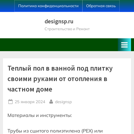
Skip
Политика конфиденциальности
Обратная связь
to
content
designsp.ru
Строительство и Ремонт
Теплый пол в ванной под плитку
своими руками от отопления в
частном доме
Posted
By
25 января 2024
designsp
on
Материалы и инструменты:
Трубы из сшитого полиэтилена (PEX) или