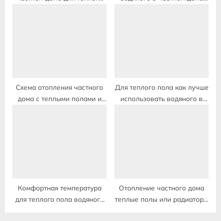
водяного пола
под стяжку по бетону
Схема отопления частного
Для теплого пола как лучше
дома с теплыми полами и
использовать водяного в
бойлером косвенного
частном доме трубы
нагрева
Комфортная температура
Отопление частного дома
для теплого пола водяного
теплые полы или радиаторы
в частном доме
в частном доме