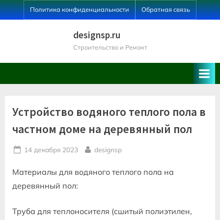
Skip
Политика конфиденциальности
Обратная связь
to
content
designsp.ru
Строительство и Ремонт
Устройство водяного теплого пола в
частном доме на деревянный пол
Posted
By
14 декабря 2023
designsp
on
Материалы для водяного теплого пола на
деревянный пол:
Труба для теплоносителя (сшитый полиэтилен,