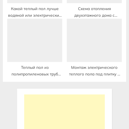
Какой теплый пол лучше
Схема отопления
водяной или электрический
двухэтажного дома с
в квартире на первом этаже
теплым полом и
радиаторами с настенным
газовым котлом
Теплый пол из
Монтаж электрического
полипропиленовых труб
теплого пола под плитку в
своими руками на
деревянном доме
деревянный пол в частном
доме