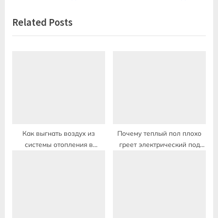
записям
v
x
Related Posts
i
t
o
P
u
o
s
s
P
t
o
:
s
t
:
Как выгнать воздух из
Почему теплый пол плохо
системы отопления в
греет электрический под
частном доме теплый пол
плитку в квартире