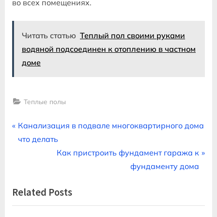
во всех помещениях.
Читать статью
Теплый пол своими руками
водяной подсоединен к отоплению в частном
доме
Теплые полы
Навигация
P
Канализация в подвале многоквартирного дома
r
что делать
по
e
N
Как пристроить фундамент гаража к
записям
v
e
фундаменту дома
i
x
Related Posts
o
t
u
P