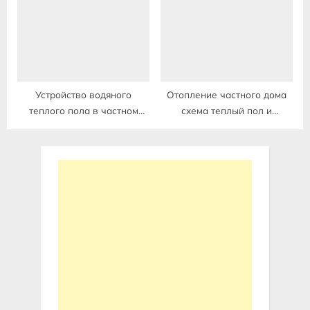
отопления
Устройство водяного
Отопление частного дома
теплого пола в частном
схема теплый пол и
доме на деревянный пол
радиаторы отопления