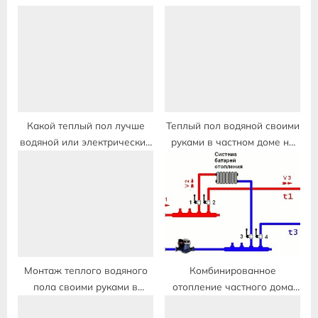
s
o
P
s
o
t
s
:
t
:
Какой теплый пол лучше
Теплый пол водяной своими
водяной или электрический
руками в частном доме на
в квартире на первом этаже
бетон пошагово видео
Монтаж теплого водяного
Комбинированное
пола своими руками в
отопление частного дома
частном доме под стяжку
теплый пол и радиаторы