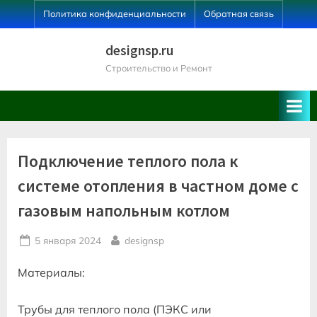
Skip
Политика конфиденциальности
Обратная связь
to
content
designsp.ru
Строительство и Ремонт
Подключение теплого пола к
системе отопления в частном доме с
газовым напольным котлом
Posted
By
5 января 2024
designsp
on
Материалы:
Трубы для теплого пола (ПЭКС или