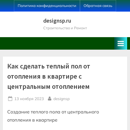
Skip
Политика конфиденциальности
Обратная связь
to
content
designsp.ru
Строительство и Ремонт
Как сделать теплый пол от
отопления в квартире с
центральным отоплением
Posted
By
13 ноября 2023
designsp
on
Создание теплого пола от центрального
отопления в квартире