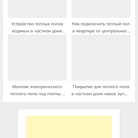
Устройство теплых полов
Как подключить теплый пол
водяных в частном доме
в квартире от центрального
своими руками пошаговая
отопления
инструкция
Монтаж электрического
Покрытие для теплого пола
теплого пола под плитку в
в частном доме какое лучше
деревянном доме
выбрать отзывы