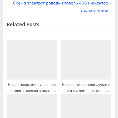
r
N
Схема электропроводки газель 406 инжектор
по
e
e
подкапотная
записям
v
x
Related Posts
i
t
o
P
u
o
s
s
P
t
o
:
s
t
:
Какое покрытие лучше для
Какая стяжка пола лучше в
теплого водяного пола в
частном доме для теплого
частном доме кроме плитки
водяного пола