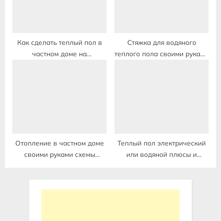
Как сделать теплый пол в
Стяжка для водяного
частном доме на
теплого пола своими руками
деревянный пол своими
видео в частном доме
руками от отопления
водяной
Отопление в частном доме
Теплый пол электрический
своими руками схемы
или водяной плюсы и
двухтрубная с теплым полом
минусы в квартире