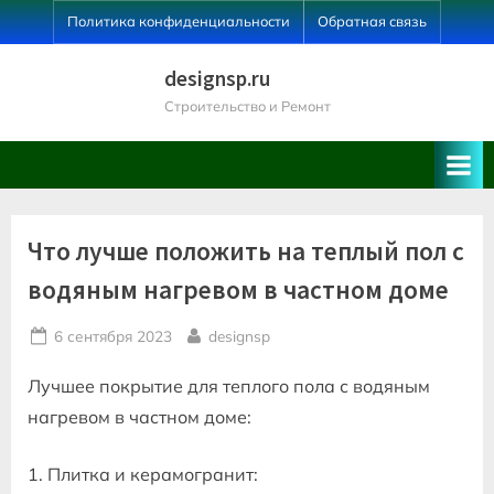
Skip
Политика конфиденциальности
Обратная связь
to
content
designsp.ru
Строительство и Ремонт
Что лучше положить на теплый пол с
водяным нагревом в частном доме
Posted
By
6 сентября 2023
designsp
on
Лучшее покрытие для теплого пола с водяным
нагревом в частном доме:
1. Плитка и керамогранит: