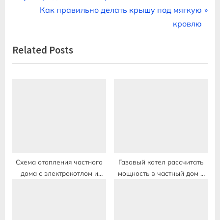
r
N
Как правильно делать крышу под мягкую
по
e
e
кровлю
записям
v
x
Related Posts
i
t
o
P
u
o
s
s
P
t
o
:
s
t
:
Схема отопления частного
Газовый котел рассчитать
дома с электрокотлом и
мощность в частный дом с
насосом теплый пол
теплыми полами