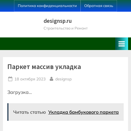
Skip
Политика конфиденциальности
Обратная связь
to
content
designsp.ru
Строительство и Ремонт
Паркет массив укладка
Posted
By
18 октября 2023
designsp
on
Загрузка…
Читать статью
Укладка бамбукового паркета