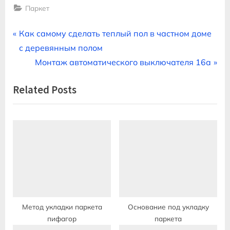
Паркет
Навигация
P
Как самому сделать теплый пол в частном доме
r
с деревянным полом
по
e
N
Монтаж автоматического выключателя 16а
записям
v
e
Related Posts
i
x
o
t
u
P
s
o
P
s
o
t
s
:
t
:
Метод укладки паркета
Основание под укладку
пифагор
паркета