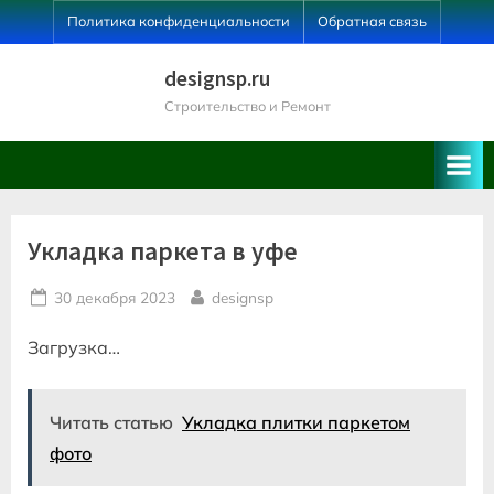
Skip
Политика конфиденциальности
Обратная связь
to
content
designsp.ru
Строительство и Ремонт
Укладка паркета в уфе
Posted
By
30 декабря 2023
designsp
on
Загрузка…
Читать статью
Укладка плитки паркетом
фото