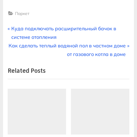
Паркет
Навигация
P
Куда подключать расширительный бачок в
r
системе отопления
по
N
e
Как сделать теплый водяной пол в частном доме
записям
e
v
от газового котла в доме
x
i
Related Posts
t
o
P
u
o
s
s
P
t
o
:
s
t
: