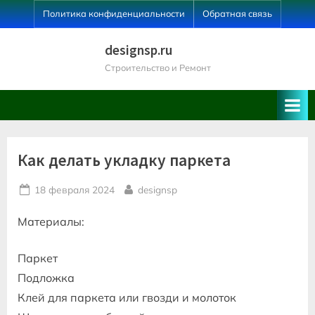
Skip
Политика конфиденциальности
Обратная связь
to
content
designsp.ru
Строительство и Ремонт
Как делать укладку паркета
Posted
By
18 февраля 2024
designsp
on
Материалы:
Паркет
Подложка
Клей для паркета или гвозди и молоток