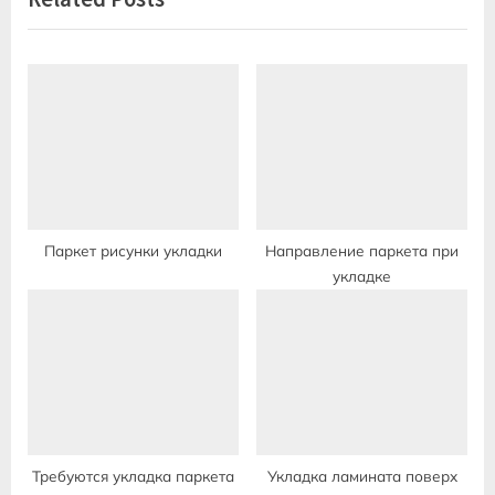
s
o
P
s
o
t
s
:
t
:
Паркет рисунки укладки
Направление паркета при
укладке
Требуются укладка паркета
Укладка ламината поверх