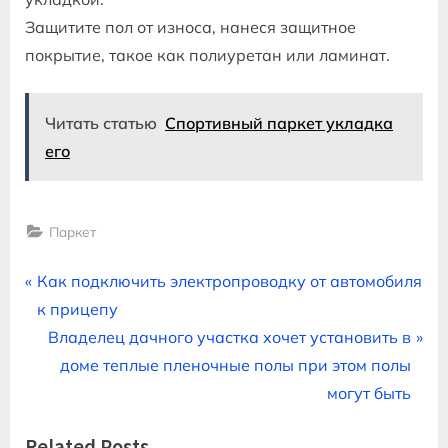
Защитите пол от износа, нанеся защитное
покрытие, такое как полиуретан или ламинат.
Читать статью
Спортивный паркет укладка
его
Паркет
Навигация
P
Как подключить электропроводку от автомобиля
r
к прицепу
по
e
N
Владелец дачного участка хочет установить в
записям
v
e
доме теплые пленочные полы при этом полы
i
x
могут быть
o
t
Related Posts
u
P