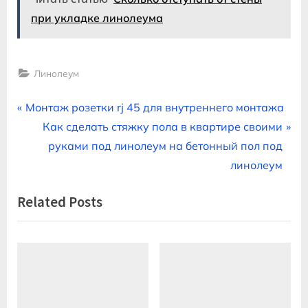
при укладке линолеума
Линолеум
Навигация
P
Монтаж розетки rj 45 для внутреннего монтажа
r
N
Как сделать стяжку пола в квартире своими
по
e
e
руками под линолеум на бетонный пол под
записям
v
x
линолеум
i
t
Related Posts
o
P
u
o
s
s
P
t
o
:
s