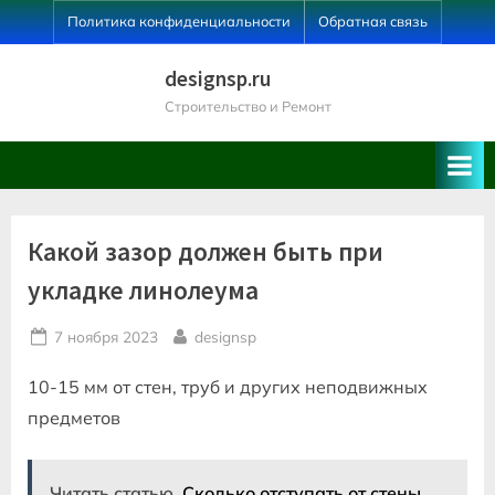
Skip
Политика конфиденциальности
Обратная связь
to
content
designsp.ru
Строительство и Ремонт
Какой зазор должен быть при
укладке линолеума
Posted
By
7 ноября 2023
designsp
on
10-15 мм от стен, труб и других неподвижных
предметов
Читать статью
Сколько отступать от стены