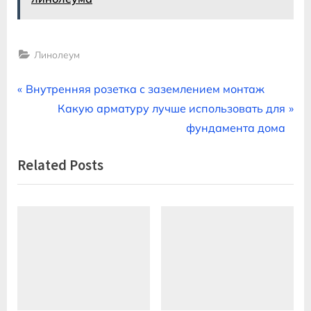
Линолеум
Навигация
P
Внутренняя розетка с заземлением монтаж
r
N
Какую арматуру лучше использовать для
по
e
e
фундамента дома
записям
v
x
Related Posts
i
t
o
P
u
o
s
s
P
t
o
:
s
t