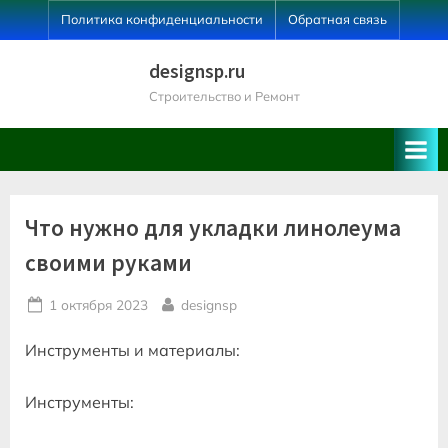
Skip
Политика конфиденциальности
Обратная связь
to
content
designsp.ru
Строительство и Ремонт
Что нужно для укладки линолеума
своими руками
Posted
By
1 октября 2023
designsp
on
Инструменты и материалы:
Инструменты: