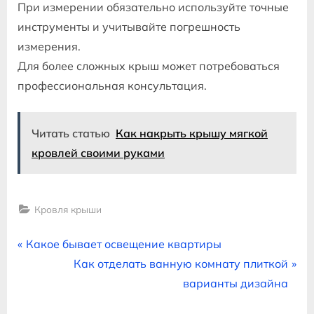
При измерении обязательно используйте точные
инструменты и учитывайте погрешность
измерения.
Для более сложных крыш может потребоваться
профессиональная консультация.
Читать статью
Как накрыть крышу мягкой
кровлей своими руками
Кровля крыши
Навигация
P
Какое бывает освещение квартиры
r
N
Как отделать ванную комнату плиткой
по
e
e
варианты дизайна
записям
v
x