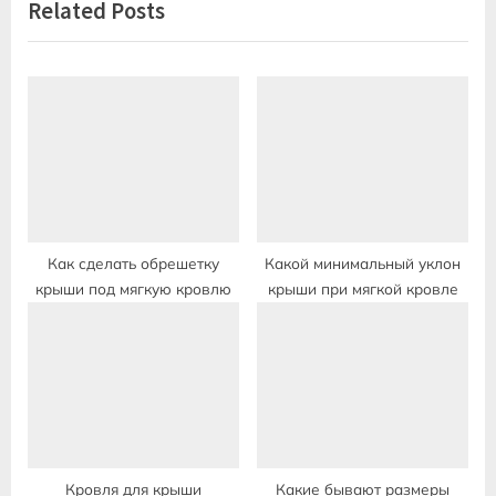
Related Posts
i
t
o
P
u
o
s
s
P
t
o
:
s
t
:
Как сделать обрешетку
Какой минимальный уклон
крыши под мягкую кровлю
крыши при мягкой кровле
Кровля для крыши
Какие бывают размеры