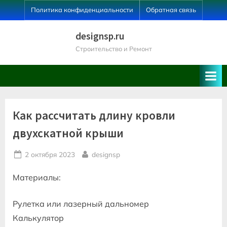
Skip
Политика конфиденциальности
Обратная связь
to
content
designsp.ru
Строительство и Ремонт
Как рассчитать длину кровли
двухскатной крыши
Posted
By
2 октября 2023
designsp
on
Материалы:
Рулетка или лазерный дальномер
Калькулятор