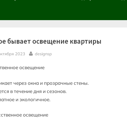
ое бывает освещение квартиры
sted
By
октября 2023
designsp
ственное освещение
кает через окна и прозрачные стены.
тся в течение дня и сезонов.
атное и экологичное.
сственное освещение