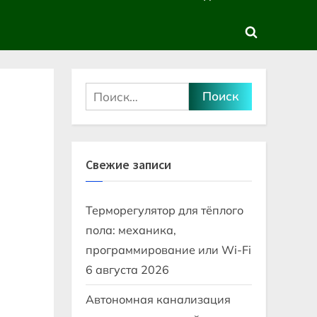
sub-
sub-
menu
menu
Toggle
search
form
Найти:
Свежие записи
Терморегулятор для тёплого
пола: механика,
программирование или Wi-Fi
6 августа 2026
Автономная канализация