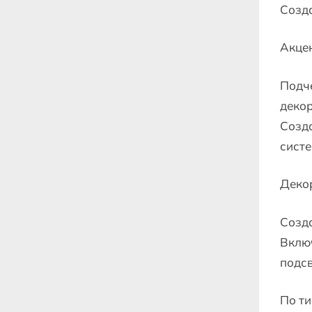
Созда
Акце
Подче
декор
Созд
систе
Деко
Созда
Включ
подсв
По ти