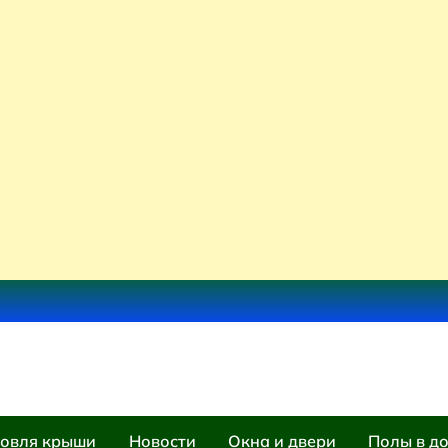
овля крыши
Новости
Окна и двери
Полы в д