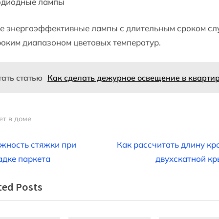
одиодные лампы
е энергоэффективные лампы с длительным сроком с
оким диапазоном цветовых температур.
тать статью
Как сделать дежурное освещение в кварти
ет в доме
вигация
N
жность стяжки при
Как рассчитать длину кр
e
адке паркета
двухскатной к
x
ted Posts
t
писям
P
o