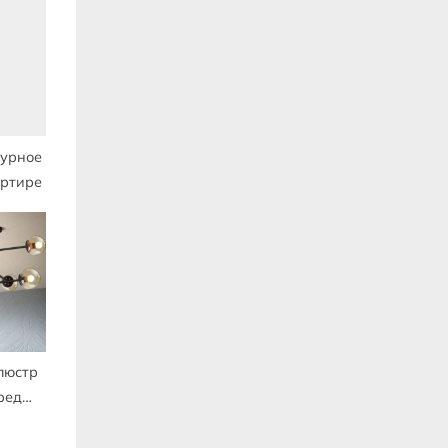
журное
артире
люстр
ред
ами
ов