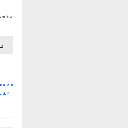
лужбы
ре
овли
рыши