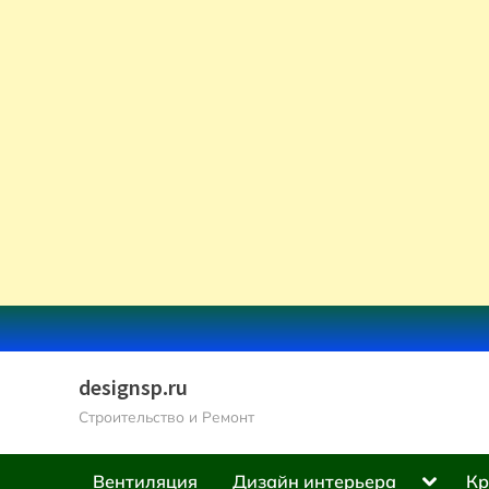
Skip
to
content
designsp.ru
Строительство и Ремонт
Toggle
Вентиляция
Дизайн интерьера
Кр