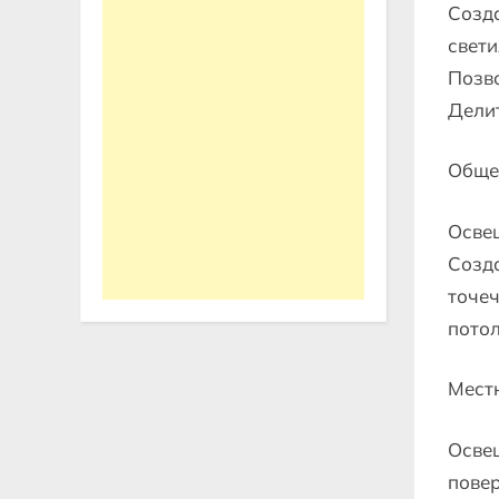
Созда
свети
Позво
Делит
Обще
Освещ
Созда
точеч
потол
Мест
Освещ
повер