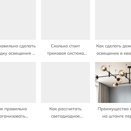
s
t
:
равильно сделать
Сколько стоит
Как сделать де
дку освещения в
трековая система
освещение в кв
квартире
освещения в квартире
ак правильно
Как рассчитать
Преимущества 
рганизовать
светодиодное
на штанге пе
ение в квартире
освещение квартиры
другими тип
светильник