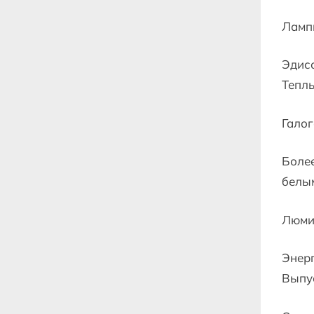
Ламп
Эдисо
Теплы
Гало
Более
белым
Люми
Энер
Выпус