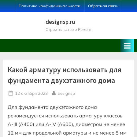
Skip
Политика конфиденциальности
Обратная связь
to
content
designsp.ru
Строительство и Ремонт
Какой арматуру использовать для
фундамента двухэтажного дома
Posted
By
12 октября 2023
designsp
on
Для фундамента двухэтажного дома
рекомендуется использовать арматуру классов
A-III (A400) или A-IV (A600), диаметром не менее
12 мм для продольной арматуры и не менее 8 мм