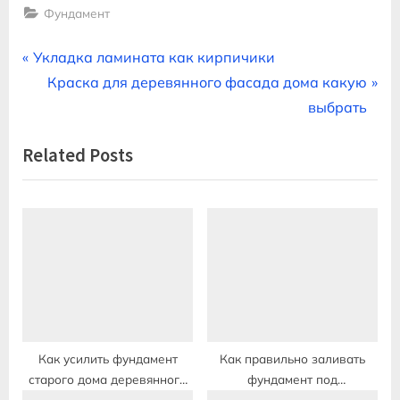
Фундамент
Навигация
P
Укладка ламината как кирпичики
r
N
Краска для деревянного фасада дома какую
по
e
e
выбрать
записям
v
x
Related Posts
i
t
o
P
u
o
s
s
P
t
o
:
s
t
:
Как усилить фундамент
Как правильно заливать
старого дома деревянного
фундамент под
дома
одноэтажный дом