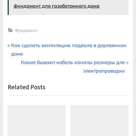
фундамент для газобетонного дома
Фундамент
Навигация
P
Как сделать вентиляцию подвала в деревянном
r
доме
по
e
N
Какие бывают кабель каналы размеры для
записям
v
e
электропроводки
i
x
Related Posts
o
t
u
P
s
o
P
s
o
t
s
: