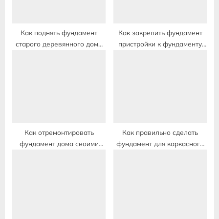
t
:
Как поднять фундамент
Как закрепить фундамент
старого деревянного дома
пристройки к фундаменту
видео
дома
Как отремонтировать
Как правильно сделать
фундамент дома своими
фундамент для каркасного
руками видео
дома