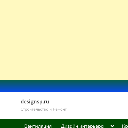
Skip
to
content
designsp.ru
Строительство и Ремонт
Toggle
Вентиляция
Дизайн интерьера
Кр