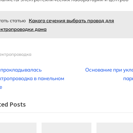
тать статью
Какого сечения выбрать провод для
ектропроводки дома
ектропроводка
вигация
N
 прокладывалась
Основание при укл
e
ктропроводка в панельном
пар
x
е
t
писям
ted Posts
P
o
s
t