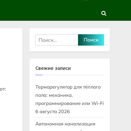
sub-
sub-
menu
menu
Toggle
search
form
Найти:
Свежие записи
Терморегулятор для тёплого
от:
пола: механика,
программирование или Wi-Fi
6 августа 2026
Автономная канализация