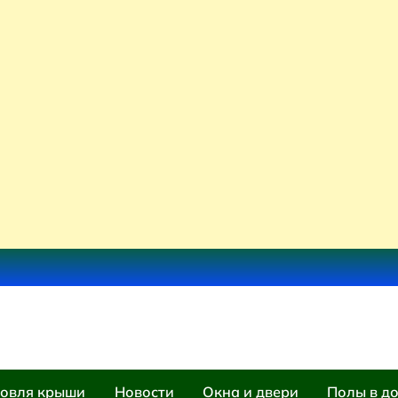
овля крыши
Новости
Окна и двери
Полы в д