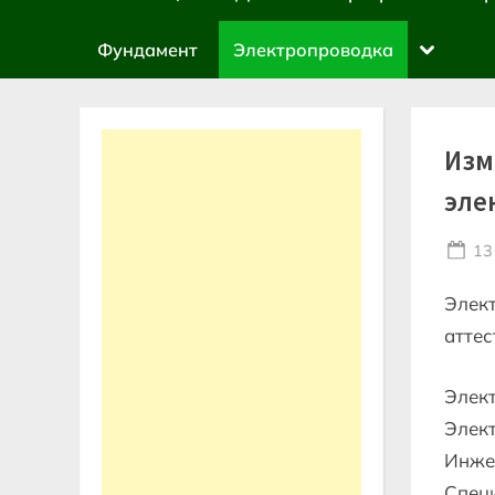
sub-
menu
Toggle
Фундамент
Электропроводка
sub-
menu
Изм
эле
Po
13
on
Элек
аттес
Элек
Элек
Инже
Специ