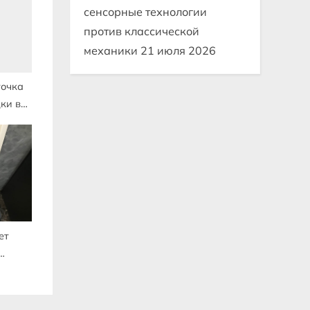
сенсорные технологии
против классической
механики
21 июля 2026
точка
ки в
ме
ет
ки в