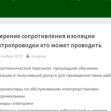
ерение сопротивления изоляции
ктропроводки кто может проводить
sted
By
 ноября 2023
designsp
тротехнический персонал, прошедший обучение,
тацию и получивший допуск для проведения таких раб
тромонтеры по обслуживанию электроустановок
тромеханики
неры-электрики
алисты электротехнических лабораторий и центров