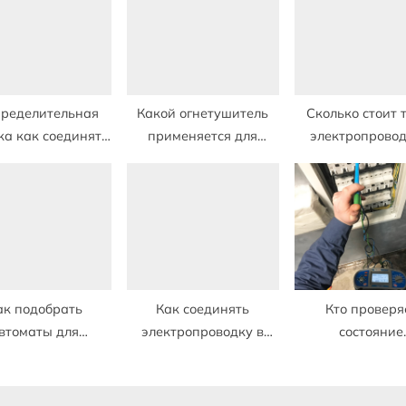
:
пределительная
Какой огнетушитель
Сколько стоит 
ка как соединять
применяется для
электропровод
провода для
тушения
частном до
ектропроводки
электропроводки
ак подобрать
Как соединять
Кто проверя
втоматы для
электропроводку в
состояние
ктропроводки в
распределительной
электропровод
квартире
коробке
квартире