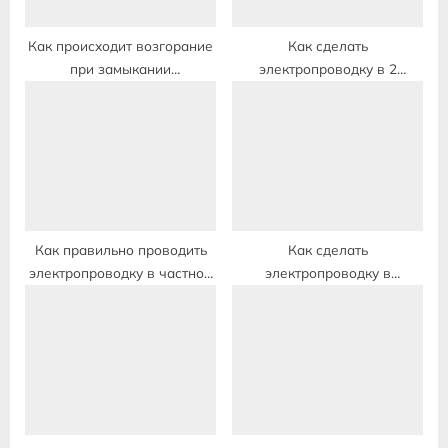
:
Как происходит возгорание
Как сделать
при замыкании
электропроводку в 2
электропроводки
комнатной квартире
Как правильно проводить
Как сделать
электропроводку в частном
электропроводку в
доме
однокомнатной квартире