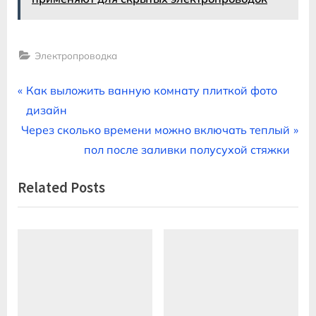
Электропроводка
Навигация
P
Как выложить ванную комнату плиткой фото
r
дизайн
по
N
e
Через сколько времени можно включать теплый
записям
e
v
пол после заливки полусухой стяжки
x
i
Related Posts
t
o
P
u
o
s
s
P
t
o
:
s
t