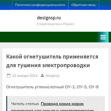
Skip
Политика конфиденциальности
Обратная связь
to
content
designsp.ru
Строительство и Ремонт
Какой огнетушитель применяется
для тушения электропроводки
Posted
By
22 января 2024
designsp
on
Огнетушитель углекислотный ОУ-2, ОУ-5, ОУ-8
Читать статью
Провода каких марок
применяют для скрытых электропроводок