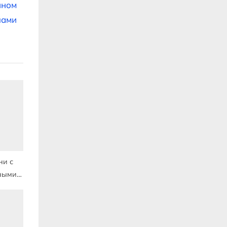
нном
лами
ни с
ными
тами