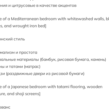
ния и цитрусовые в качестве акцентов
e of a Mediterranean bedroom with whitewashed walls, b
es, and wrought iron bed]
онский стиль
мализм и простота
альные материалы (бамбук, рисовая бумага, камень)
ы и татами (матрас)
и (раздвижные двери из рисовой бумаги)
e of a Japanese bedroom with tatami flooring, wooden
ure, and shoji screens]
ованс