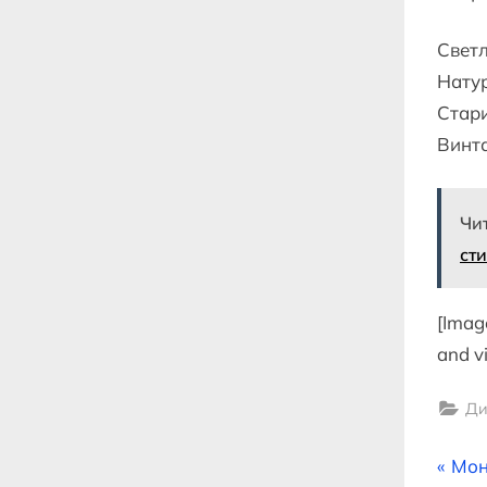
Светл
Натур
Стари
Винт
Чи
ст
[Imag
and v
Ди
На
P
Мон