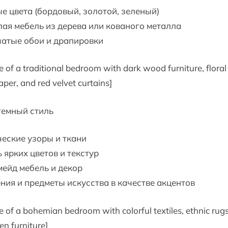
е цвета (бордовый, золотой, зеленый)
ая мебель из дерева или кованого металла
чатые обои и драпировки
e of a traditional bedroom with dark wood furniture, floral
per, and red velvet curtains]
гемный стиль
еские узоры и ткани
 ярких цветов и текстур
ейд мебель и декор
ния и предметы искусства в качестве акцентов
e of a bohemian bedroom with colorful textiles, ethnic rug
n furniture]