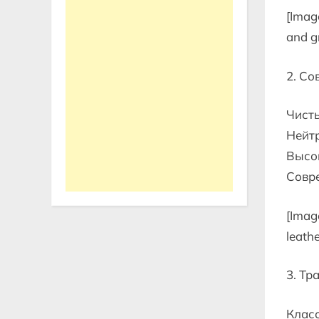
[Imag
and g
2. Со
Чисты
Нейт
Высок
Совре
[Imag
leathe
3. Тр
Класс