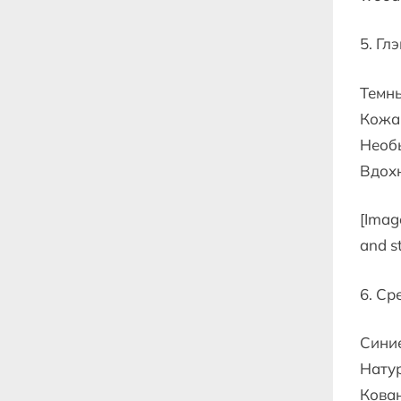
5. Гл
Темны
Кожа,
Необ
Вдох
[Imag
and s
6. Ср
Синие
Нату
Кован