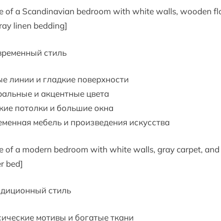
e of a Scandinavian bedroom with white walls, wooden fl
ray linen bedding]
временный стиль
е линии и гладкие поверхности
ральные и акцентные цвета
ие потолки и большие окна
менная мебель и произведения искусства
e of a modern bedroom with white walls, gray carpet, and
r bed]
адиционный стиль
ические мотивы и богатые ткани