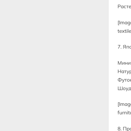
Расте
[Imag
textil
7. Яп
Мини
Натур
Футон
Шоудз
[Imag
furnit
8. Пр