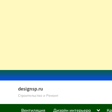
Skip
to
content
designsp.ru
Строительство и Ремонт
Toggle
Вентиляция
Дизайн интерьера
Кр