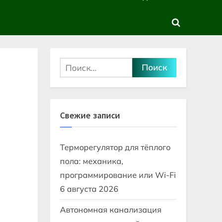
sub-
sub-
menu
menu
Toggle
search
form
Найти:
Свежие записи
Терморегулятор для тёплого
пола: механика,
программирование или Wi-Fi
6 августа 2026
Автономная канализация