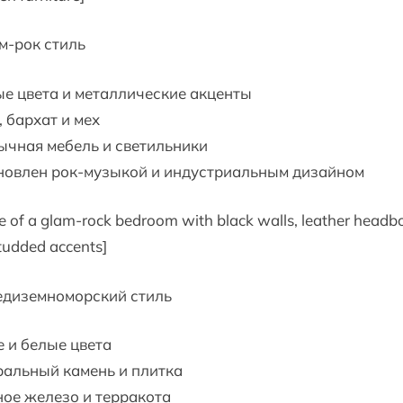
эм-рок стиль
е цвета и металлические акценты
 бархат и мех
ычная мебель и светильники
новлен рок-музыкой и индустриальным дизайном
e of a glam-rock bedroom with black walls, leather headb
tudded accents]
едиземноморский стиль
 и белые цвета
ральный камень и плитка
ое железо и терракота