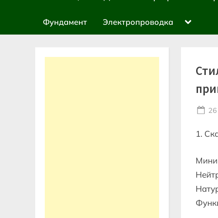
sub-
menu
Toggle
Фундамент
Электропроводка
sub-
menu
Сти
при
Po
26
on
1. Ск
Мини
Нейтр
Натур
Функ