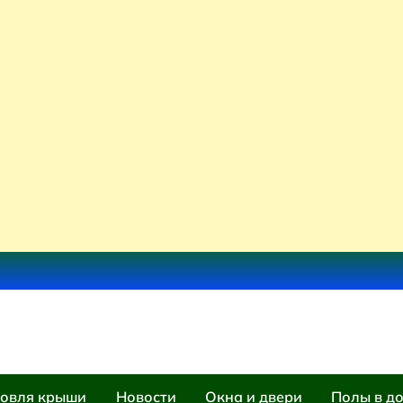
овля крыши
Новости
Окна и двери
Полы в д