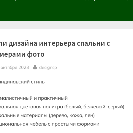
ли дизайна интерьера спальни с
мерами фото
sted
By
 октября 2023
designsp
андинавский стиль
малистичный и практичный
альная цветовая палитра (белый, бежевый, серый)
альные материалы (дерево, кожа, лен)
циональная мебель с простыми формами