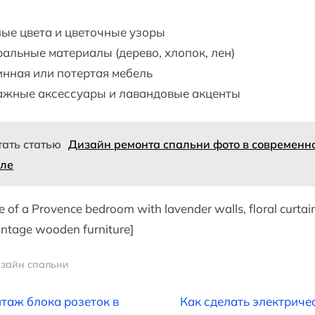
ые цвета и цветочные узоры
альные материалы (дерево, хлопок, лен)
нная или потертая мебель
ажные аксессуары и лавандовые акценты
тать статью
Дизайн ремонта спальни фото в современн
иле
e of a Provence bedroom with lavender walls, floral curtai
intage wooden furniture]
зайн спальни
вигация
N
таж блока розеток в
Как сделать электриче