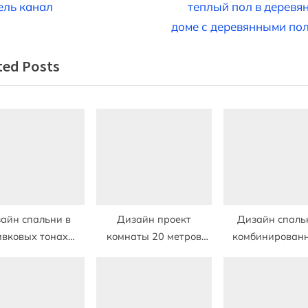
e
ель канал
теплый пол в деревя
x
доме с деревянными по
t
писям
ted Posts
P
o
s
t
:
айн спальни в
Дизайн проект
Дизайн спаль
ивковых тонах
комнаты 20 метров
комбинирован
ременный стиль
гостиная спальня
обоями с цве