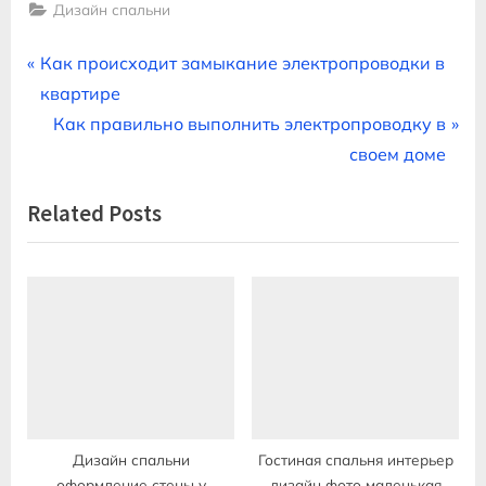
Дизайн спальни
Навигация
P
Как происходит замыкание электропроводки в
r
квартире
по
e
N
Как правильно выполнить электропроводку в
записям
v
e
своем доме
i
x
Related Posts
o
t
u
P
s
o
P
s
o
t
s
:
t
:
Дизайн спальни
Гостиная спальня интерьер
оформление стены у
дизайн фото маленькая