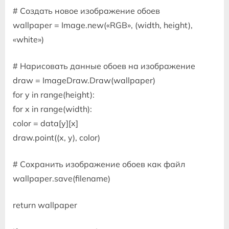
# Создать новое изображение обоев
wallpaper = Image.new(«RGB», (width, height),
«white»)
# Нарисовать данные обоев на изображение
draw = ImageDraw.Draw(wallpaper)
for y in range(height):
for x in range(width):
color = data[y][x]
draw.point((x, y), color)
# Сохранить изображение обоев как файл
wallpaper.save(filename)
return wallpaper