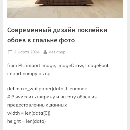
Современный дизайн поклейки
обоев в спальне фото
Posted
By
7 марта 2024
designsp
on
from PIL import Image, ImageDraw, ImageFont
import numpy as np
def make_wallpaper(data, filename):
# Вычислить ширину и высоту обоев из
предоставленных данных
width = len(data[0])
height = len(data)