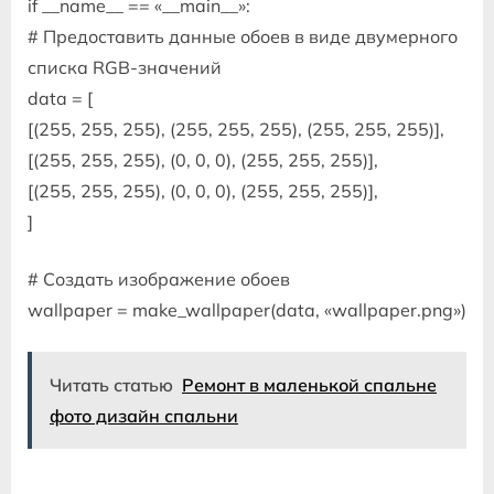
if __name__ == «__main__»:
# Предоставить данные обоев в виде двумерного
списка RGB-значений
data = [
[(255, 255, 255), (255, 255, 255), (255, 255, 255)],
[(255, 255, 255), (0, 0, 0), (255, 255, 255)],
[(255, 255, 255), (0, 0, 0), (255, 255, 255)],
]
# Создать изображение обоев
wallpaper = make_wallpaper(data, «wallpaper.png»)
Читать статью
Ремонт в маленькой спальне
фото дизайн спальни