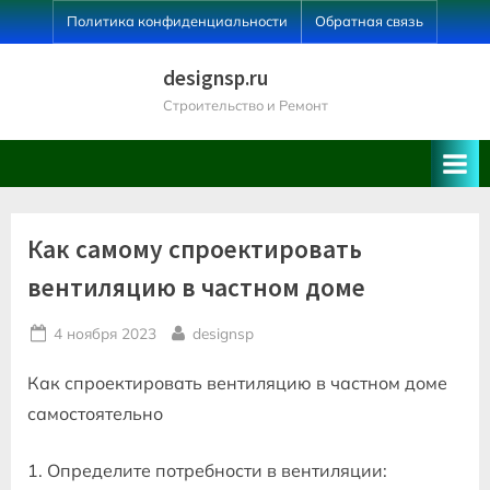
Skip
Политика конфиденциальности
Обратная связь
to
content
designsp.ru
Строительство и Ремонт
Как самому спроектировать
вентиляцию в частном доме
Posted
By
4 ноября 2023
designsp
on
Как спроектировать вентиляцию в частном доме
самостоятельно
1. Определите потребности в вентиляции: