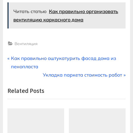
Читать статью
Как правильно организовать
вентиляцию каркасного дома
Вентиляция
Навигация
P
Как правильно оштукатурить фасад дома из
r
пенопласта
по
e
N
Укладка паркета стоимость работ
записям
v
e
Related Posts
i
x
o
t
u
P
s
o
P
s
o
t