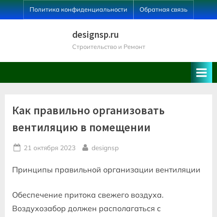
Skip
Политика конфиденциальности
Обратная связь
to
content
designsp.ru
Строительство и Ремонт
Как правильно организовать
вентиляцию в помещении
Posted
By
21 октября 2023
designsp
on
Принципы правильной организации вентиляции
Обеспечение притока свежего воздуха.
Воздухозабор должен располагаться с