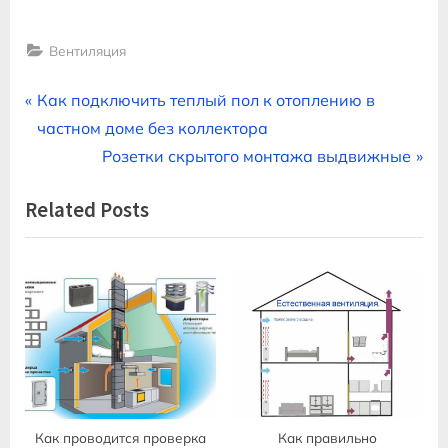
Вентиляция
Навигация
P
Как подключить теплый пол к отоплению в
r
частном доме без коллектора
по
e
N
Розетки скрытого монтажа выдвижные
записям
v
e
Related Posts
i
x
o
t
u
P
s
o
P
s
o
t
s
:
t
:
Как проводится проверка
Как правильно