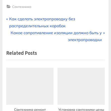
Сантехника
Навигация
P
Как сделать электропроводку без
r
распределительных коробок
по
e
N
Какое сопротивление изоляции должно быть у
записям
v
e
электропроводки
i
x
Related Posts
o
t
u
P
s
o
P
s
o
t
s
:
t
:
Сантехника ремонт
Установка сантехники цены