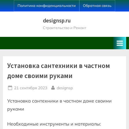
Skip
Политика конфиденциальности
Обратная связь
to
content
designsp.ru
Строительство и Ремонт
Установка сантехники в частном
доме своими руками
Posted
By
21 сентября 2023
designsp
on
Установка сантехники в частном доме своими
руками
Необходимые инструменты и материалы: