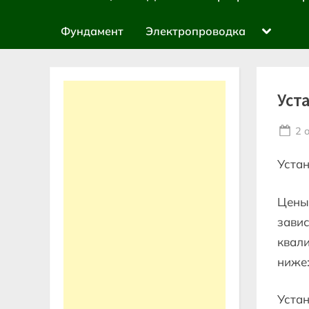
sub-
menu
Toggle
Фундамент
Электропроводка
sub-
menu
Уст
Po
2 
on
Устан
Цены 
завис
квал
ниже
Устан