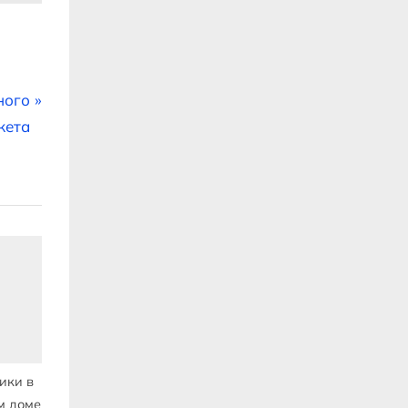
ного
кета
ики в
м доме