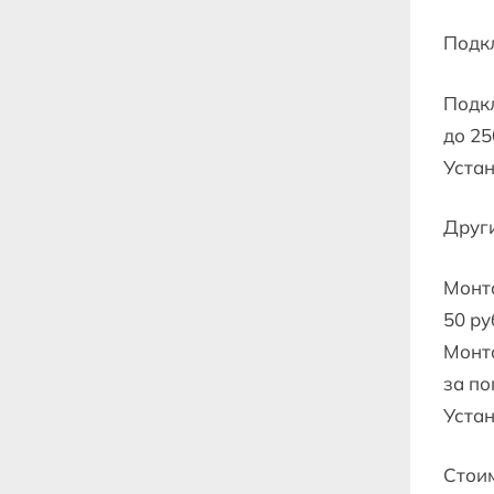
Подк
Подк
до 25
Устан
Други
Монт
50 ру
Монта
за по
Устан
Стоим