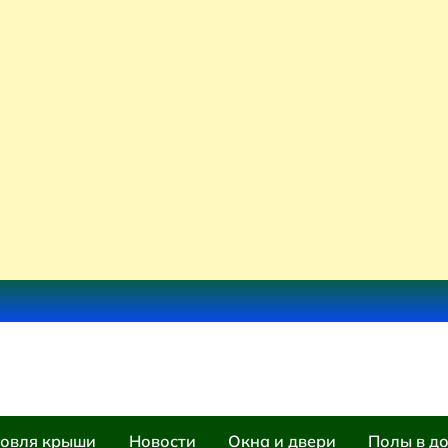
овля крыши
Новости
Окна и двери
Полы в д