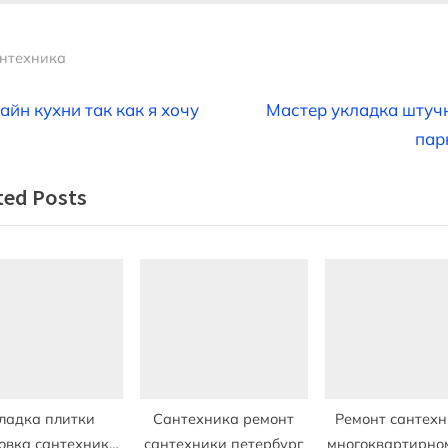
нтехника
вигация
N
айн кухни так как я хочу
Мастер укладка штуч
e
пар
x
ted Posts
t
писям
P
o
s
t
:
ладка плитки
Сантехника ремонт
Ремонт сантехн
овка сантехники
сантехники петербург
многоквартирно