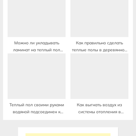
Можно ли укладывать
Как правильно сделать
ламинат на теплый пол
теплые полы в деревянном
водяного отопления в
доме с деревянными полами
частном доме
Теплый пол своими руками
Как выгнать воздух из
водяной подсоединен к
системы отопления в
отоплению в частном доме
частном доме теплый пол