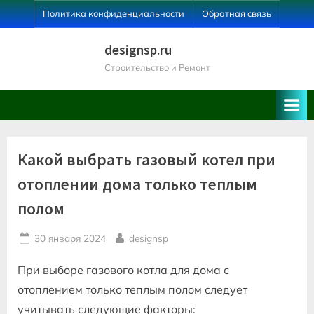
Skip
Политика конфиденциальности
Обратная связь
to
content
designsp.ru
Строительство и Ремонт
Какой выбрать газовый котел при
отоплении дома только теплым
полом
Posted
By
30 января 2024
designsp
on
При выборе газового котла для дома с
отоплением только теплым полом следует
учитывать следующие факторы: