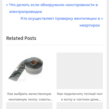
Навигация
P
Что делать если обнаружили неисправности в
r
электропроводке
по
e
N
Кто осуществляет проверку вентиляции в
записям
v
e
квартирах
i
x
Related Posts
o
t
u
P
s
o
P
s
o
t
s
:
t
:
Как выбрать качественную
Как подключить теплый пол
монтажную ленту: советы
к котлу в частном доме
профессионалов
своими руками