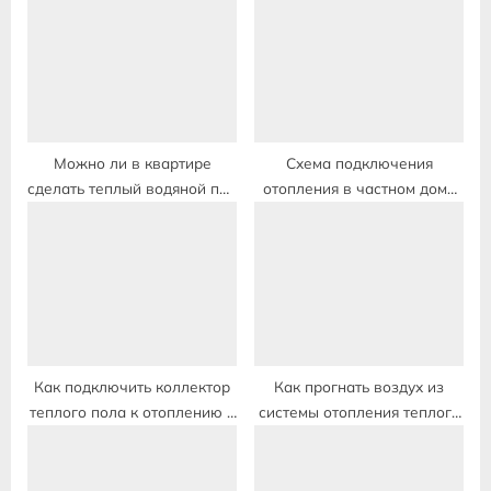
P
s
o
t
s
:
t
:
Можно ли в квартире
Схема подключения
сделать теплый водяной пол
отопления в частном доме
от индивидуального
от газового котла
отопления
двухконтурного с теплыми
полами
Как подключить коллектор
Как прогнать воздух из
теплого пола к отоплению в
системы отопления теплого
частном доме
пола в частном доме