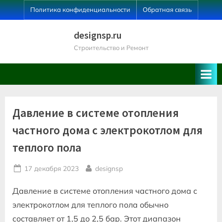
Skip
Политика конфиденциальности
Обратная связь
to
content
designsp.ru
Строительство и Ремонт
Давление в системе отопления
частного дома с электрокотлом для
теплого пола
Posted
By
17 декабря 2023
designsp
on
Давление в системе отопления частного дома с
электрокотлом для теплого пола обычно
составляет от 1,5 до 2,5 бар. Этот диапазон