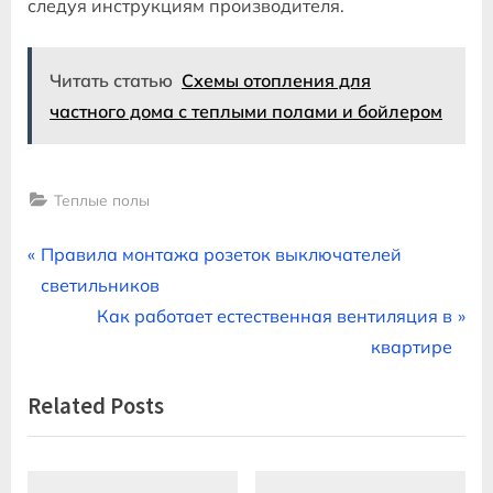
следуя инструкциям производителя.
Читать статью
Схемы отопления для
частного дома с теплыми полами и бойлером
Теплые полы
Навигация
P
Правила монтажа розеток выключателей
r
светильников
по
e
N
Как работает естественная вентиляция в
записям
v
e
квартире
i
x
Related Posts
o
t
u
P
s
o