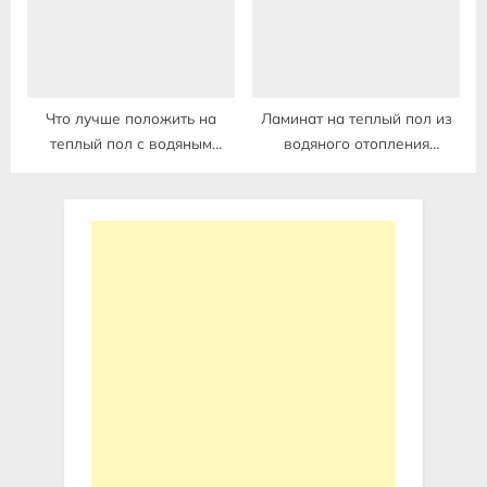
Что лучше положить на
Ламинат на теплый пол из
теплый пол с водяным
водяного отопления
нагревом в частном доме
частный дом можно ли
положить