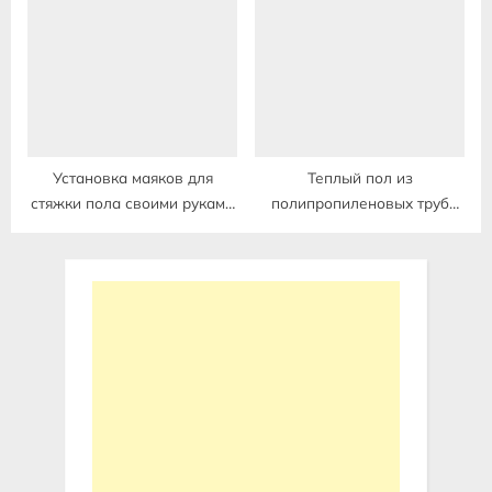
частном доме под стяжку
после заливки пола
Установка маяков для
Теплый пол из
стяжки пола своими руками
полипропиленовых труб
без лазерного уровня
своими руками под стяжку в
доме