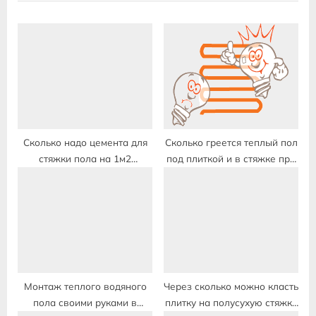
o
t
u
P
s
o
P
s
o
t
s
:
t
:
Сколько надо цемента для
Сколько греется теплый пол
стяжки пола на 1м2
под плиткой и в стяжке при
калькулятор стяжки пола
первом включении
Монтаж теплого водяного
Через сколько можно класть
пола своими руками в
плитку на полусухую стяжку