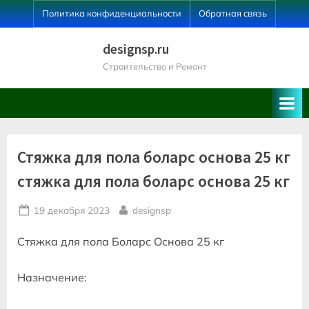
Skip
Политика конфиденциальности
Обратная связь
to
content
designsp.ru
Строительство и Ремонт
Стяжка для пола боларс основа 25 кг
стяжка для пола боларс основа 25 кг
Posted
By
19 декабря 2023
designsp
on
Стяжка для пола Боларс Основа 25 кг
Назначение: