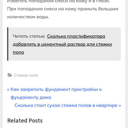
Избегать попадания смеси на кожу и в глаза.
При попадании смеси на кожу промыть большим
количеством воды.
Читать статью
Сколько пластификатора
добавлять в цементный раствор для стяжки
пола
Стяжка пола
Навигация
P
Как закрепить фундамент пристройки к
r
фундаменту дома
по
e
N
Сколько стоит сухая стяжка полов в квартире
записям
v
e
Related Posts
i
x