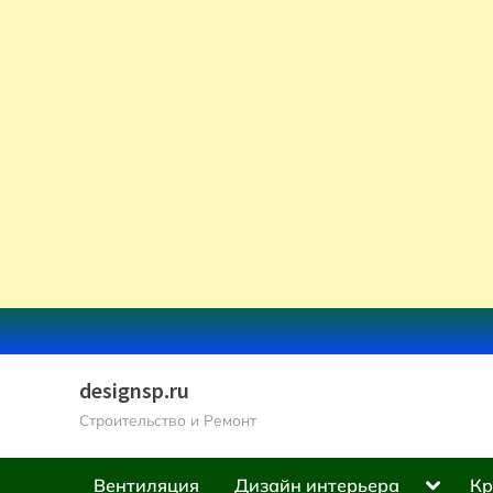
Skip
to
content
designsp.ru
Строительство и Ремонт
Toggle
Вентиляция
Дизайн интерьера
Кр