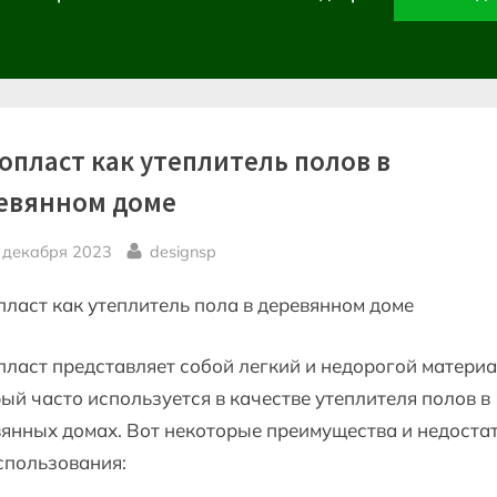
опласт как утеплитель полов в
евянном доме
sted
By
 декабря 2023
designsp
ласт как утеплитель пола в деревянном доме
ласт представляет собой легкий и недорогой материа
ый часто используется в качестве утеплителя полов в
янных домах. Вот некоторые преимущества и недоста
спользования: