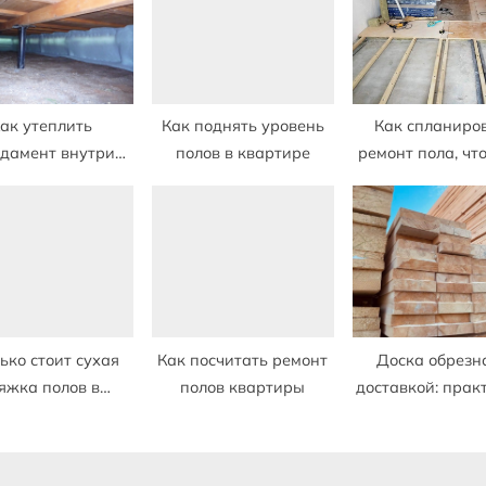
:
ак утеплить
Как поднять уровень
Как спланиро
дамент внутри
полов в квартире
ремонт пола, чт
ма под полом
выйти за ра
бюджета
ько стоит сухая
Как посчитать ремонт
Доска обрезн
яжка полов в
полов квартиры
доставкой: прак
квартире
решение дл
профессиона