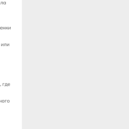
ола
ленки
 или
, где
ного