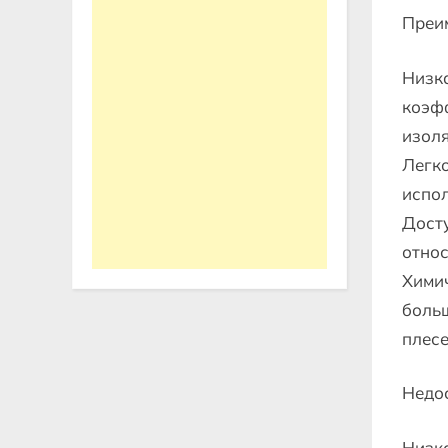
Преи
Низка
коэф
изоля
Легко
испол
Досту
относ
Химич
больш
плесе
Недос
Низка