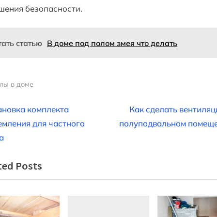
шения безопасности.
тать статью
В доме под полом змея что делать
лы в доме
вигация
N
ановка комплекта
Как сделать вентиляц
e
емления для частного
полуподвальном помещ
x
а
t
писям
ted Posts
P
o
s
t