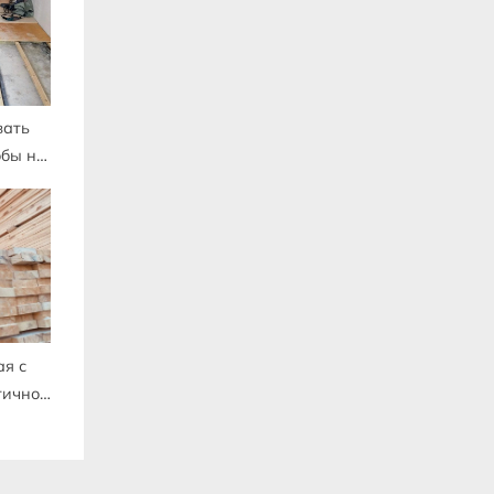
вать
обы не
мки
ая с
тичное
я
лов