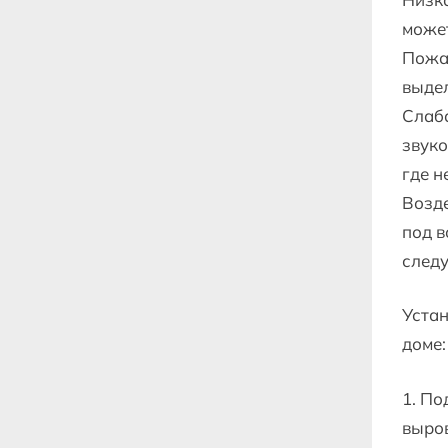
может
Пожар
выдел
Слаба
звуко
где н
Возд
под в
следу
Устан
доме:
1. По
выров