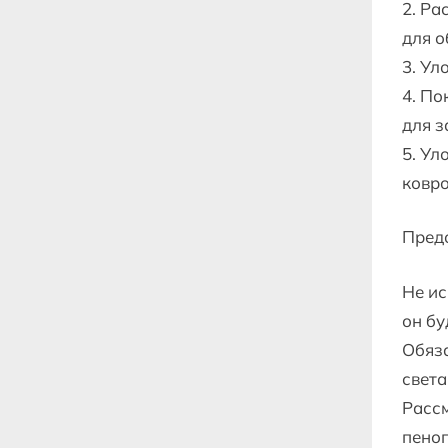
2. Ра
для о
3. Ул
4. По
для з
5. Ул
ковро
Пред
Не ис
он бу
Обяза
света
Расс
пеноп