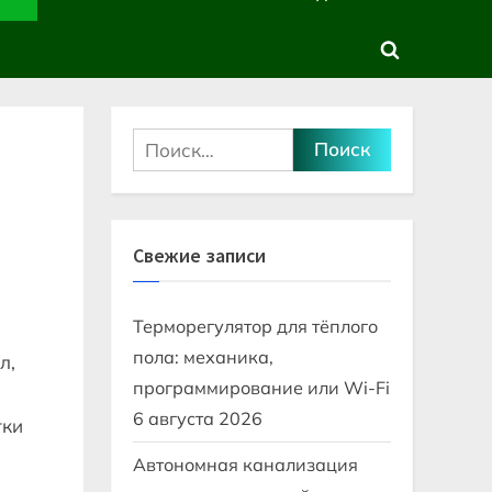
sub-
sub-
menu
menu
Toggle
search
form
Найти:
Свежие записи
Терморегулятор для тёплого
пола: механика,
л,
программирование или Wi-Fi
6 августа 2026
тки
Автономная канализация