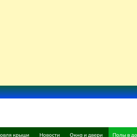
овля крыши
Новости
Окна и двери
Полы в д