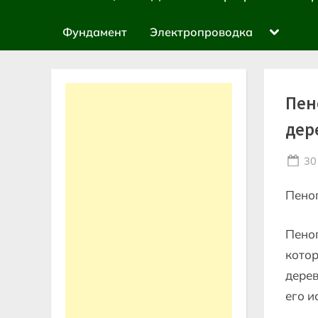
sub-
menu
Toggle
Фундамент
Электропроводка
sub-
menu
Пен
дер
Po
30
on
Пеноп
Пеноп
котор
дерев
его и