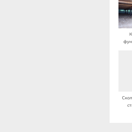
P
o
s
t
К
:
фун
до
Скол
ст