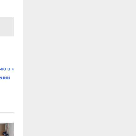
ию в
ении