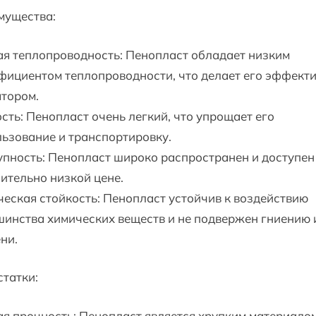
мущества:
я теплопроводность: Пенопласт обладает низким
фициентом теплопроводности, что делает его эффект
тором.
сть: Пенопласт очень легкий, что упрощает его
ьзование и транспортировку.
пность: Пенопласт широко распространен и доступен
ительно низкой цене.
еская стойкость: Пенопласт устойчив к воздействию
инства химических веществ и не подвержен гниению 
ни.
татки:
я прочность: Пенопласт является хрупким материало