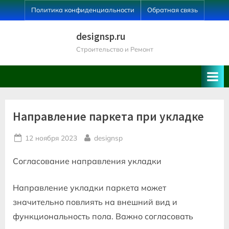
Skip
Политика конфиденциальности
Обратная связь
to
content
designsp.ru
Строительство и Ремонт
Направление паркета при укладке
Posted
By
12 ноября 2023
designsp
on
Согласование направления укладки
Направление укладки паркета может
значительно повлиять на внешний вид и
функциональность пола. Важно согласовать