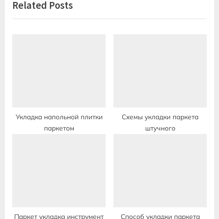
Related Posts
o
t
u
P
s
o
P
s
o
t
s
:
t
:
Укладка напольной плитки
Схемы укладки паркета
паркетом
штучного
Паркет укладка инструмент
Способ укладки паркета