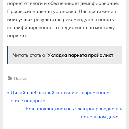
паркет от влаги и обеспечивает демпфирование.
Профессиональная установка: Для достижения
наилучших результатов рекомендуется нанять
квалифицированного специалиста по монтажу
паркета.
Читать статью
Укладка паркета прайс лист
Паркет
Навигация
P
Дизайн небольшой спальни в современном
r
стиле недорого
по
e
N
Как прокладывалась электропроводка в
записям
v
e
панельном доме
i
x