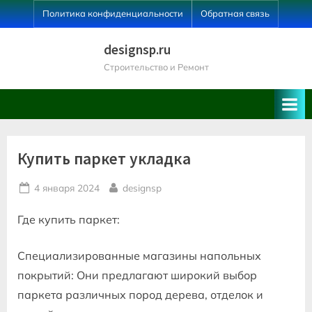
Skip
Политика конфиденциальности
Обратная связь
to
content
designsp.ru
Строительство и Ремонт
Купить паркет укладка
Posted
By
4 января 2024
designsp
on
Где купить паркет:
Специализированные магазины напольных
покрытий: Они предлагают широкий выбор
паркета различных пород дерева, отделок и