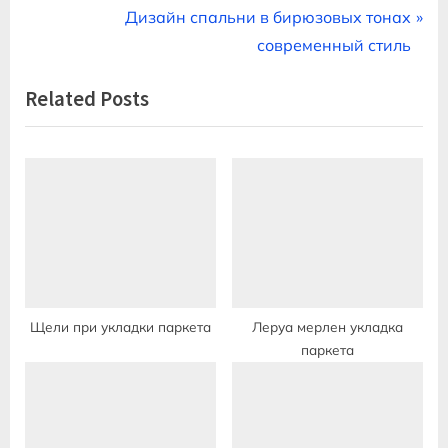
r
N
Дизайн спальни в бирюзовых тонах
по
e
e
современный стиль
записям
v
x
Related Posts
i
t
o
P
u
o
s
s
P
t
o
:
s
t
:
Щели при укладки паркета
Леруа мерлен укладка
паркета