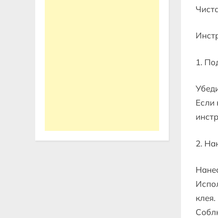
Чиста
Инстр
1. По
Убеди
Если 
инстр
2. На
Нанес
Испо
клея.
Соблю