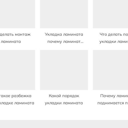
t
:
 делать монтаж
Укладка ламината
Что делать по
ламината
почему ламинат
укладки лами
скрипит
прогнулся
такое разбежка
Какой порядок
Почему лами
кладке ламината
укладки ламината
поднимается п
укладки по к