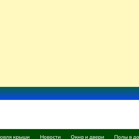
овля крыши
Новости
Окна и двери
Полы в д