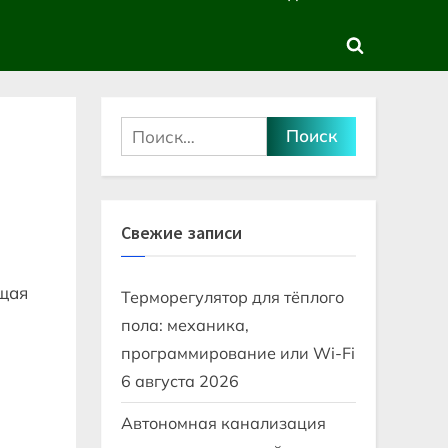
sub-
sub-
menu
menu
Toggle
search
form
Найти:
Свежие записи
ящая
Терморегулятор для тёплого
пола: механика,
программирование или Wi-Fi
6 августа 2026
Автономная канализация