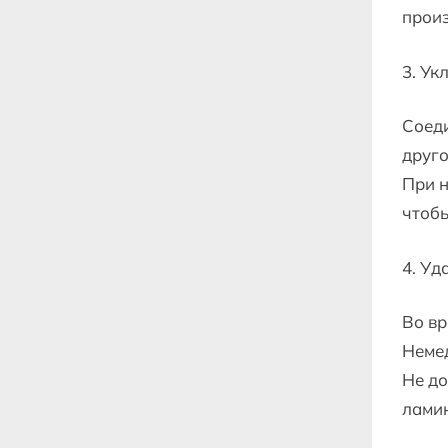
произ
3. Ук
Соеди
друго
При н
чтобы
4. Уд
Во вр
Немед
Не до
лами