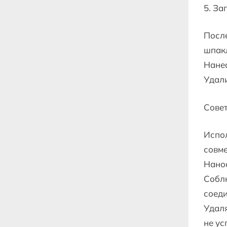
5. За
Посл
шпакл
Нанес
Удали
Сове
Испол
совме
Нанос
Соблю
соеди
Удаля
не ус