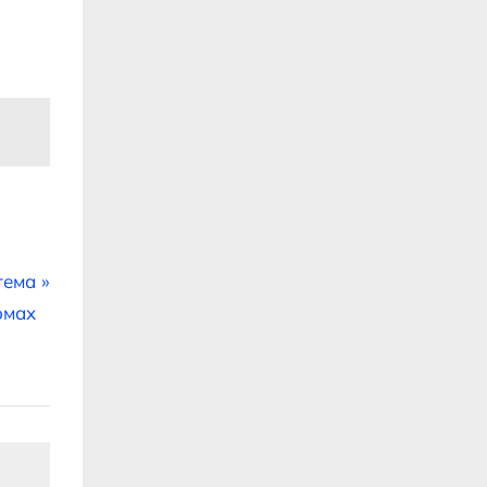
тема
омах