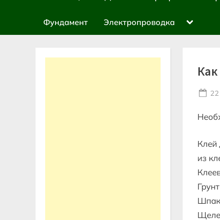
sub-
menu
Toggle
Фундамент
Электропроводка
sub-
menu
Как
Po
22
on
Необ
Клей 
из кл
Клеев
Грунт
Шпак
Щеле