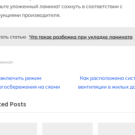
ьте уложенный ламинат сохнуть в соответствии с
укциями производителя.
тать статью
Что такое разбежка при укладке ламината
минат
вигация
N
 включить режим
Как расположена сис
e
ргосбережения на сяоми
вентиляции в жилых д
x
ted Posts
t
писям
P
o
s