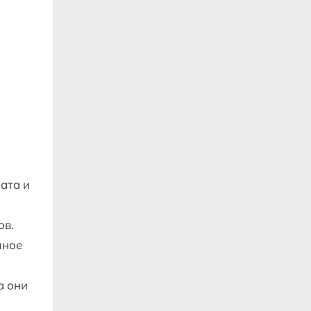
ата и
ов.
чное
а они