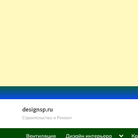
Skip
to
content
designsp.ru
Строительство и Ремонт
Toggle
Вентиляция
Дизайн интерьера
Кр