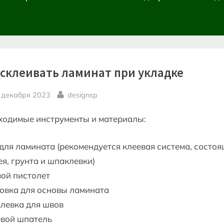
 склеивать ламинат при укладке
sted
By
 декабря 2023
designsp
ходимые инструменты и материалы:
для ламината (рекомендуется клеевая система, состо
ея, грунта и шпаклевки)
ой пистолет
овка для основы ламината
левка для швов
вой шпатель