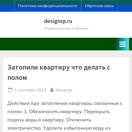
Skip
Политика конфиденциальности
Обратная связь
to
content
designsp.ru
Строительство и Ремонт
Затопили квартиру что делать с
полом
Posted
By
1 сентября 2023
designsp
on
Действия при затоплении квартиры, связанные с
полом: 1. Обезопасить квартиру: Перекрыть
подачу воды в квартиру. Отключить
электричество. Удалить избыточную воду из