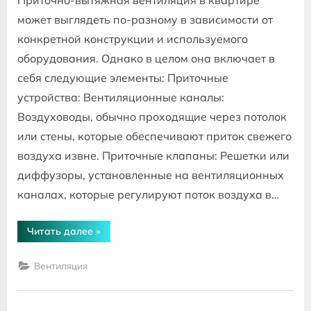
Приточно-вытяжная вентиляция в квартире
может выглядеть по-разному в зависимости от
конкретной конструкции и используемого
оборудования. Однако в целом она включает в
себя следующие элементы: Приточные
устройства: Вентиляционные каналы:
Воздуховоды, обычно проходящие через потолок
или стены, которые обеспечивают приток свежего
воздуха извне. Приточные клапаны: Решетки или
диффузоры, установленные на вентиляционных
каналах, которые регулируют поток воздуха в…
“Как
Читать далее
»
выглядит
приточно
вытяжная
Вентиляция
вентиляция
в
квартире”