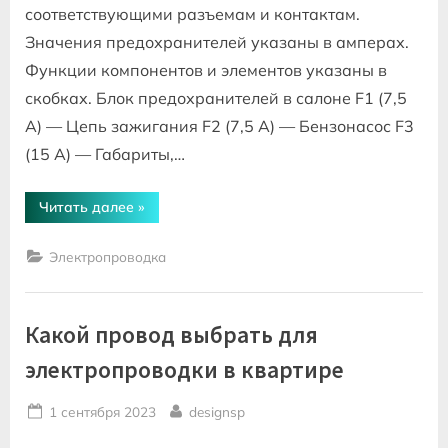
соответствующими разъемам и контактам.
Значения предохранителей указаны в амперах.
Функции компонентов и элементов указаны в
скобках. Блок предохранителей в салоне F1 (7,5
А) — Цепь зажигания F2 (7,5 А) — Бензонасос F3
(15 А) — Габариты,…
“Схема
Читать далее
»
электропроводки
уаз
хантер
Электропроводка
инжектор
409
двигатель”
Какой провод выбрать для
электропроводки в квартире
Posted
By
1 сентября 2023
designsp
on