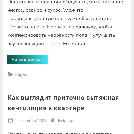
Подготовка основания Убедитесь, что основание
чистое, ровное и сухое. Уложите
пароизоляционную пленку, чтобы защитить
паркет от влаги. Настилите подложку, чтобы
компенсировать неровности пола и улучшить
звукоизоляцию. Шаг 2: Разметка…
“Укладка
Читать далее
»
паркета
напольных
покрытий”
Паркет
Как выглядит приточно вытяжная
вентиляция в квартире
Posted
By
1 сентября 2023
designsp
on