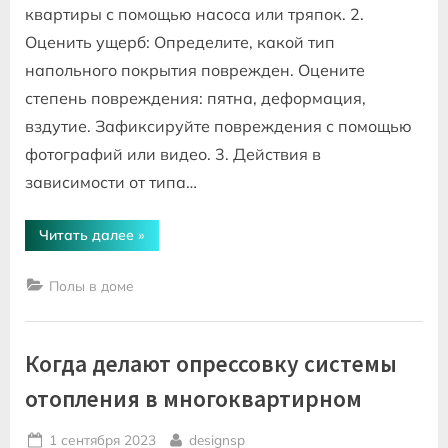
квартиры с помощью насоса или тряпок. 2.
Оценить ущерб: Определите, какой тип
напольного покрытия поврежден. Оцените
степень повреждения: пятна, деформация,
вздутие. Зафиксируйте повреждения с помощью
фотографий или видео. 3. Действия в
зависимости от типа…
“Затопили
Читать далее
»
квартиру
что
делать
Полы в доме
с
полом”
Когда делают опрессовку системы
отопления в многоквартирном
Posted
By
1 сентября 2023
designsp