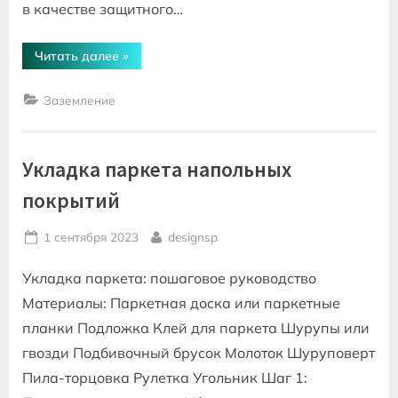
в качестве защитного…
“Заземление
Читать далее
»
металлических
конструкций
оборудования”
Заземление
Укладка паркета напольных
покрытий
Posted
By
1 сентября 2023
designsp
on
Укладка паркета: пошаговое руководство
Материалы: Паркетная доска или паркетные
планки Подложка Клей для паркета Шурупы или
гвозди Подбивочный брусок Молоток Шуруповерт
Пила-торцовка Рулетка Угольник Шаг 1: