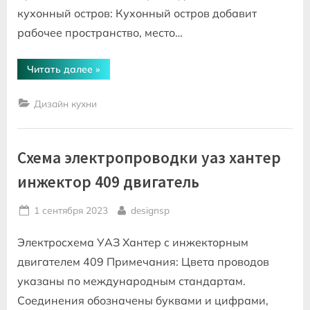
кухонный остров: Кухонный остров добавит
рабочее пространство, место…
“Как
Читать далее
»
сделать
дизайн
кухни
Дизайн кухни
совмещенной
с
гостиной”
Схема электропроводки уаз хантер
инжектор 409 двигатель
Posted
By
1 сентября 2023
designsp
on
Электросхема УАЗ Хантер с инжекторным
двигателем 409 Примечания: Цвета проводов
указаны по международным стандартам.
Соединения обозначены буквами и цифрами,