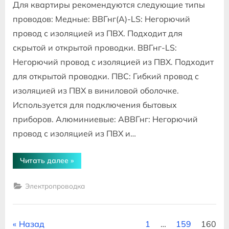
Для квартиры рекомендуются следующие типы
проводов: Медные: ВВГнг(А)-LS: Негорючий
провод с изоляцией из ПВХ. Подходит для
скрытой и открытой проводки. ВВГнг-LS:
Негорючий провод с изоляцией из ПВХ. Подходит
для открытой проводки. ПВС: Гибкий провод с
изоляцией из ПВХ в виниловой оболочке.
Используется для подключения бытовых
приборов. Алюминиевые: АВВГнг: Негорючий
провод с изоляцией из ПВХ и…
“Какой
Читать далее
»
провод
выбрать
для
Электропроводка
электропроводки
в
квартире”
Пагинация
Назад
1
…
159
160