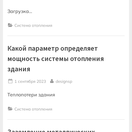
on
Загрузка…
Система отопления
Какой параметр определяет
мощность системы отопления
здания
Posted
By
1 сентября 2023
designsp
on
Теплопотери здания
Система отопления
Заземление металлических