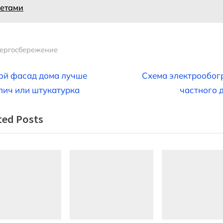
ветами
ергосбережение
вигация
N
ой фасад дома лучше
Схема электрообог
e
пич или штукатурка
частного 
x
ted Posts
t
писям
P
o
s
t
: