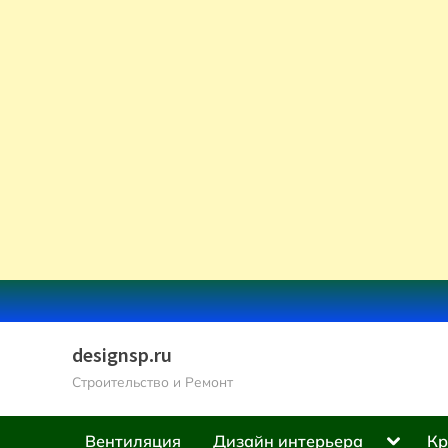
Skip
to
content
designsp.ru
Строительство и Ремонт
Toggle
Вентиляция
Дизайн интерьера
Кр