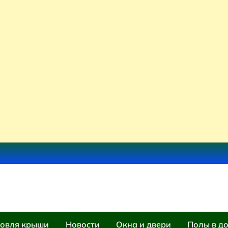
овля крыши
Новости
Окна и двери
Полы в д