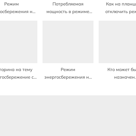
Режим
Потребляемая
Как на планш
госбережения на
мощность в режиме
отключить ре
не где включить
энергосбережения что
энергосбережен
это
торина на тему
Режим
Кто может б
госбережение с
энергосбережения на
назначен
ответами
айфоне что отключает
ответственны
энергосбереж