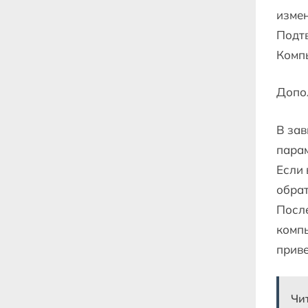
измен
Подтв
Компь
Допо
В зав
парам
Если 
обрат
Посл
компь
приве
Чи