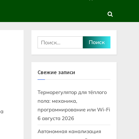
sub-
sub-
menu
menu
Toggle
search
form
Найти:
Свежие записи
Терморегулятор для тёплого
пола: механика,
программирование или Wi-Fi
на
6 августа 2026
Автономная канализация