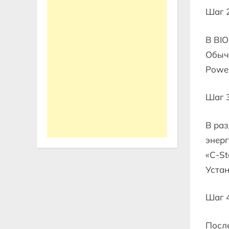
Шаг 2
В BIO
Обыч
Powe
Шаг 
В раз
энерг
«C-St
Устан
Шаг 4
После