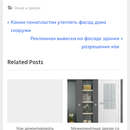
Окна и двери
Навигация
P
Каким пенопластом утеплять фасад дома
r
снаружи
по
e
N
Рекламная вывеска на фасаде здания
записям
v
e
разрешение как
i
x
Related Posts
o
t
u
P
s
o
P
s
o
t
s
:
t
:
Как демонтировать
Межкомнатные двери со