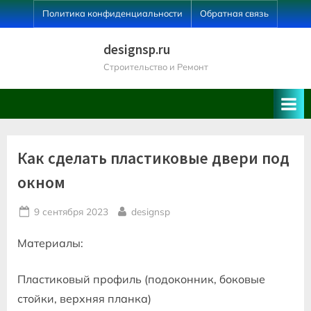
Skip
Политика конфиденциальности
Обратная связь
to
content
designsp.ru
Строительство и Ремонт
Как сделать пластиковые двери под
окном
Posted
By
9 сентября 2023
designsp
on
Материалы:
Пластиковый профиль (подоконник, боковые
стойки, верхняя планка)