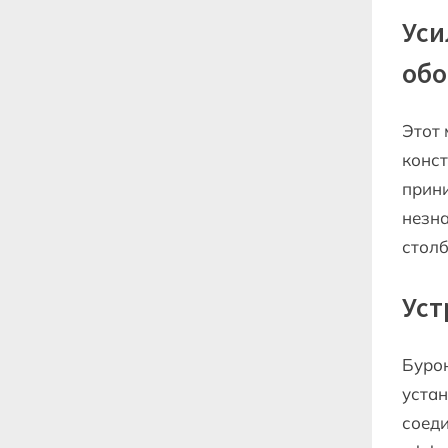
Уси
об
Этот 
конст
прини
незна
стол
Уст
Бурон
устан
соед