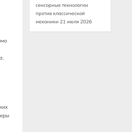
сенсорные технологии
против классической
механики
21 июля 2026
имо
а․
ких
меры