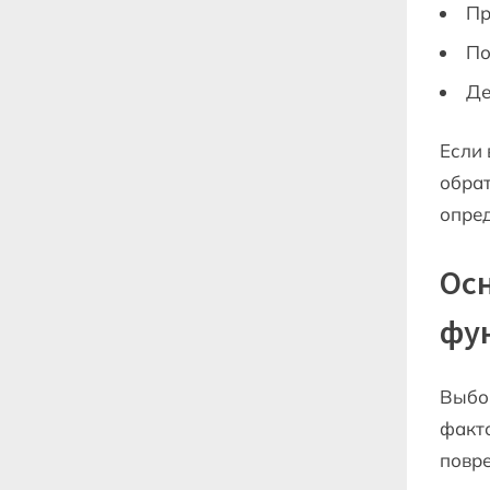
Пр
По
Де
Если 
обрат
опре
Ос
фу
Выбор
факто
повр