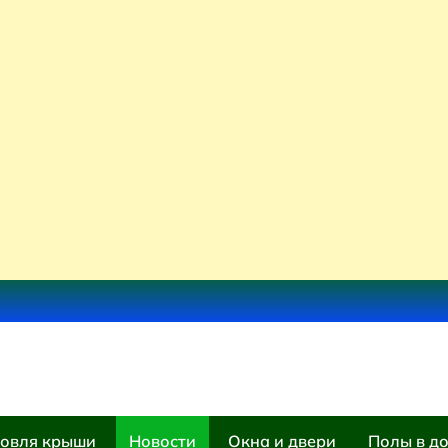
овля крыши
Новости
Окна и двери
Полы в д