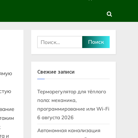
sub-
sub-
menu
menu
Toggle
search
form
Найти:
Свежие записи
рямую
астую
Терморегулятор для тёплого
пола: механика,
ование
программирование или Wi-Fi
6 августа 2026
 таким
;
Автономная канализация
та и