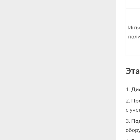
Инъ
пол
Эт
Ди
Пр
с уче
По
обор