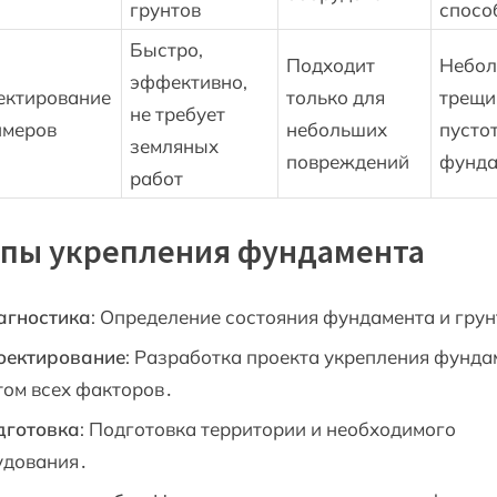
грунтов
спосо
Быстро,
Подходит
Небо
эффективно,
ектирование
только для
трещи
не требует
имеров
небольших
пусто
земляных
повреждений
фунда
работ
апы укрепления фундамента
агностика
: Определение состояния фундамента и грун
оектирование
: Разработка проекта укрепления фунда
том всех факторов․
дготовка
: Подготовка территории и необходимого
удования․