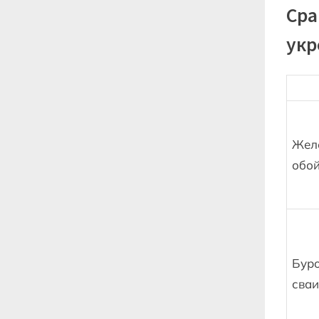
Сра
укр
Жел
обо
Бур
сваи