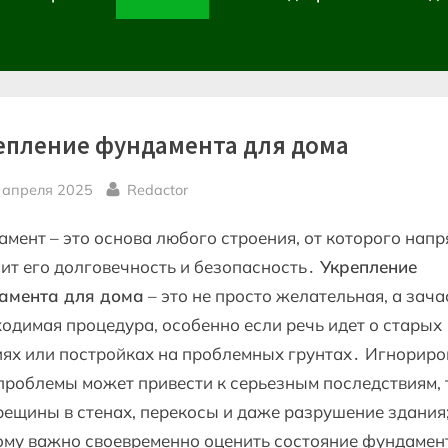
епление фундамента для дома
sted
By
 апреля 2025
Redactor
мент – это основа любого строения, от которого нап
ит его долговечность и безопасность․
Укрепление
амента для дома
– это не просто желательная, а зач
одимая процедура, особенно если речь идет о старых
ях или постройках на проблемных грунтах․ Игнорир
проблемы может привести к серьезным последствиям,
рещины в стенах, перекосы и даже разрушение здания
му важно своевременно оценить состояние фундамен