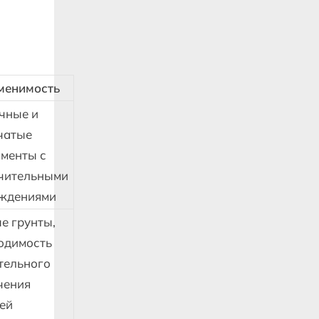
менимость
чные и
чатые
менты с
чительными
ждениями
е грунты,
одимость
тельного
чения
ей