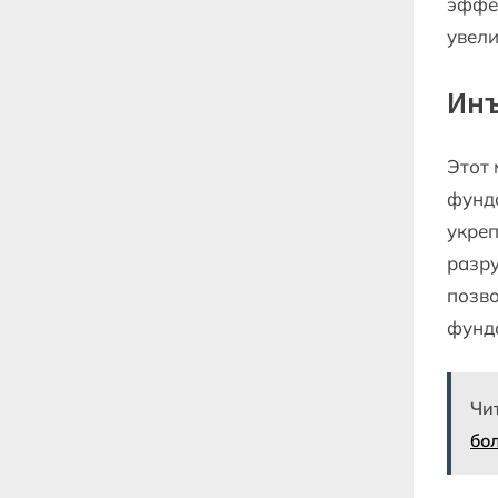
эффек
увел
Инъ
Этот 
фунд
укреп
разр
позво
фунд
Чи
бол