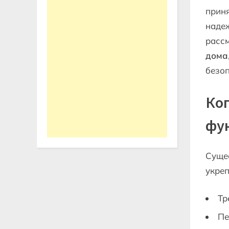
приня
надеж
расс
дома
безоп
Ко
фу
Сущес
укреп
Тр
Пе