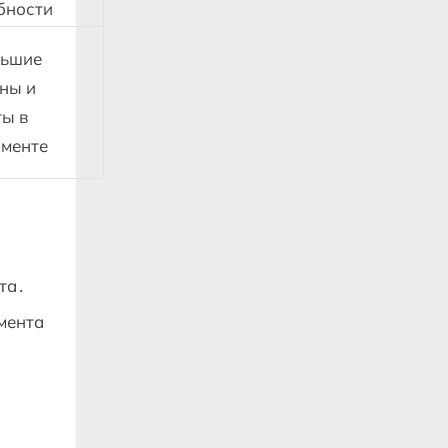
бности
льшие
ны и
ты в
менте
та․
мента