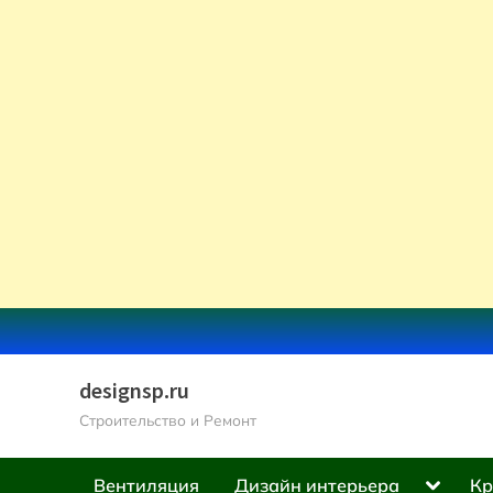
Skip
to
content
designsp.ru
Строительство и Ремонт
Toggle
Вентиляция
Дизайн интерьера
Кр