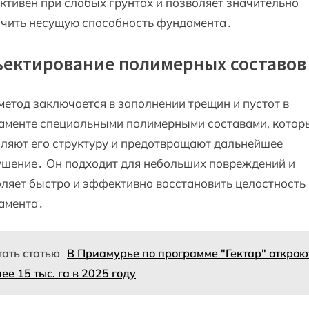
тивен при слабых грунтах и позволяет значительно
ичить несущую способность фундамента․
ектирование полимерных составов
метод заключается в заполнении трещин и пустот в
аменте специальными полимерными составами, котор
ляют его структуру и предотвращают дальнейшее
ушение․ Он подходит для небольших повреждений и
ляет быстро и эффективно восстановить целостность
амента․
тать статью
В Приамурье по программе "Гектар" открою
ее 15 тыс. га в 2025 году