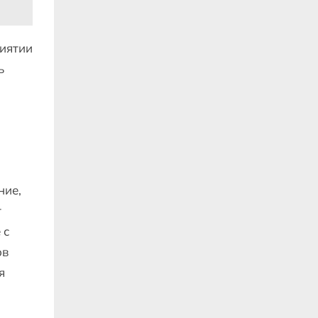
риятии
ь
ние,
т
 с
ов
я