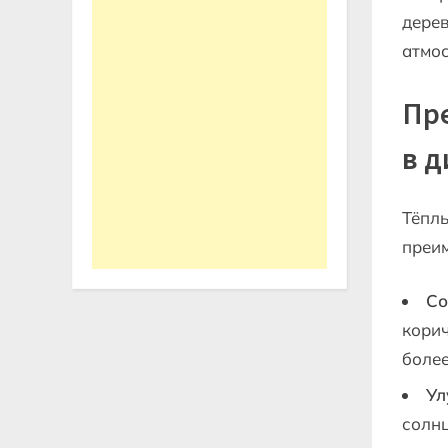
дерев
атмо
Пр
в д
Тёплы
преи
Со
корич
боле
Ул
солнц