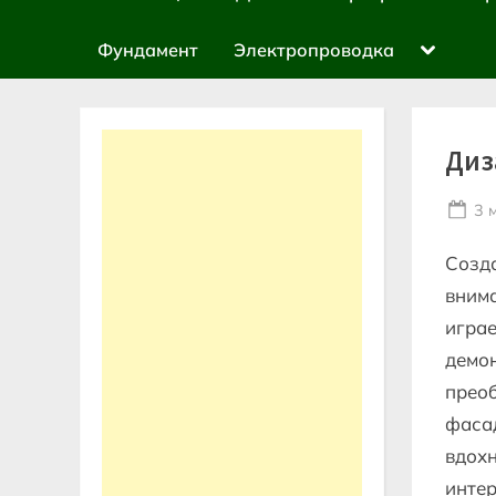
sub-
menu
Toggle
Фундамент
Электропроводка
sub-
menu
Диз
Po
3 
on
Созда
внима
играе
демон
преоб
фаса
вдохн
интер