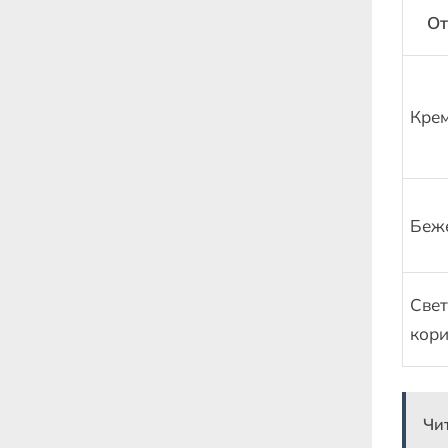
От
Кре
Беж
Свет
кор
Чи