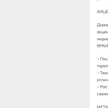
АКЦЕ
Даже 
акцен
инди
ЯРКИ
– Пос
тарел
– Тек
отли
– Рас
свеж
МЕТ