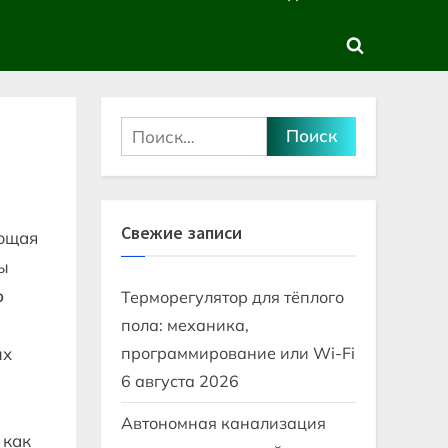
sub-
sub-
menu
menu
Toggle
search
form
Найти:
Свежие записи
ующая
ы
о
Терморегулятор для тёплого
пола: механика,
ых
программирование или Wi-Fi
6 августа 2026
Автономная канализация
 как