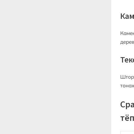
Кам
Камен
дерев
Тек
Шторы
тонах
Ср
тёп