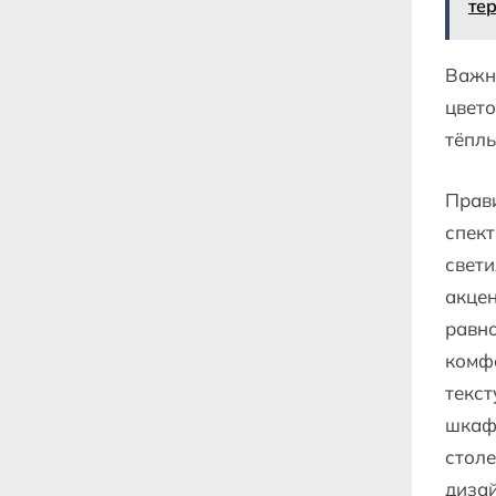
те
Важно
цвето
тёплы
Прав
спект
свети
акцен
равно
комф
текст
шкафо
столе
диза