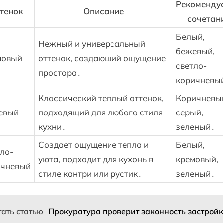
Рекоменду
тенок
Описание
сочетан
Белый,
Нежный и универсальный
бежевый,
мовый
оттенок, создающий ощущение
светло-
простора․
коричневы
Классический теплый оттенок,
Коричневы
евый
подходящий для любого стиля
серый,
кухни․
зеленый․
Создает ощущение тепла и
Белый,
ло-
уюта, подходит для кухонь в
кремовый,
ичневый
стиле кантри или рустик․
зеленый․
тать статью
Прокуратура проверит законность застрой