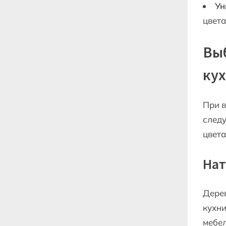
Ун
цвет
Выб
кух
При в
следу
цвет
Нат
Дерев
кухни
мебел