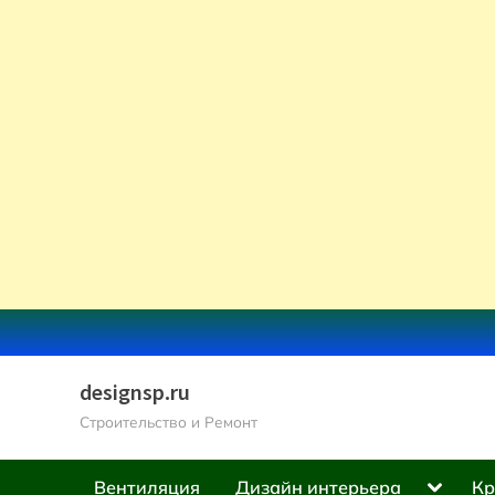
Skip
to
content
designsp.ru
Строительство и Ремонт
Toggle
Вентиляция
Дизайн интерьера
Кр