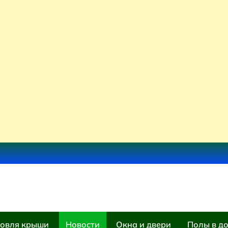
овля крыши
Новости
Окна и двери
Полы в д