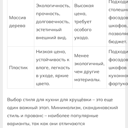
Подходи
Экологичность‚
Высокая
столешн
прочность‚
цена‚
Массив
фасадо
долговечность‚
требует
дерева
шкафов‚
эстетичный
особого
позволя
внешний вид.
ухода.
бюджет.
Низкая цена‚
Подходи
Менее
устойчивость к
фасадо
экологичный‚
Пластик
влаге‚ легкость
шкафов 
чем другие
в уходе‚ яркие
кухонно
материалы.
цвета.
фартука
Выбор стиля для кухни для хрущёвки – это еще
один важный этап. Минимализм‚ скандинавский
стиль и прованс – наиболее популярные
варианты‚ так как они отличаются