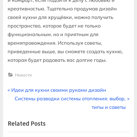
и комфорт‚ если подойти к делу с любовью и
креативностью. Тщательно продумав дизайн
своей кухни для хрущёвки‚ можно получить
пространство‚ которое будет не только
функциональным‚ но и приятным для
времяпровождения. Используя советы‚
приведенные выше‚ вы сможете создать кухню‚
которая будет радовать вас долгие годы.
Новости
Навигация
P
Идеи для кухни своими руками дизайн
r
N
Системы разводки системы отопления: выбор,
по
e
e
типы и советы
записям
v
x
Related Posts
i
t
o
P