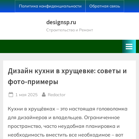
Skip
Политика конфиденциальности
Обратная связь
to
content
designsp.ru
Строительство и Ремонт
Дизайн кухни в хрущевке: советы и
фото-примеры
Posted
By
1 мая 2025
Redactor
on
Кухни в хрущёвках – это настоящая головоломка
для дизайнеров и владельцев. Ограниченное
пространство‚ часто неудобная планировка и
необходимость вместить все необходимое – вот