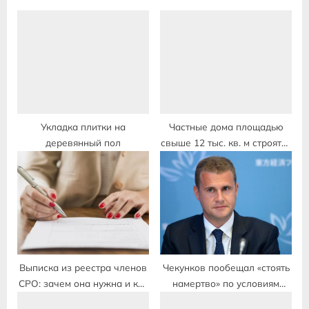
u
o
s
s
P
t
o
:
s
t
:
Укладка плитки на
Частные дома площадью
деревянный пол
свыше 12 тыс. кв. м строятся
в РФ с применением эскроу
Выписка из реестра членов
Чекунков пообещал «стоять
СРО: зачем она нужна и как
намертво» по условиям
ее получить
дальневосточной ипотеки