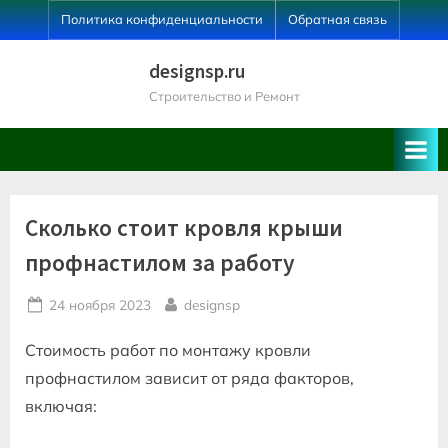
Skip
Политика конфиденциальности
Обратная связь
to
content
designsp.ru
Строительство и Ремонт
Сколько стоит кровля крыши
профнастилом за работу
Posted
By
24 ноября 2023
designsp
on
Стоимость работ по монтажу кровли
профнастилом зависит от ряда факторов,
включая: