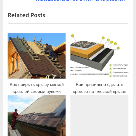
по
e
e
Related Posts
записям
v
x
i
t
o
P
u
o
s
s
P
t
o
:
s
t
Как накрыть крышу мягкой
Как правильно сделать
кровлей своими руками
кровлю на плоской крыше
: