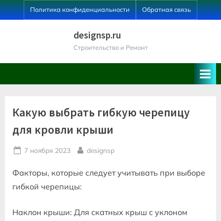
Skip
Политика конфиденциальности
Обратная связь
to
content
designsp.ru
Строительство и Ремонт
Какую выбрать гибкую черепицу
для кровли крыши
Posted
By
7 ноября 2023
designsp
on
Факторы, которые следует учитывать при выборе
гибкой черепицы:
Наклон крыши: Для скатных крыш с уклоном