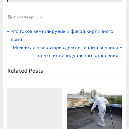
Кровля крыши
Навигация
P
Что такое вентилируемый фасад кирпичного
r
дома
по
e
N
Можно ли в квартире сделать теплый водяной
записям
v
e
пол от индивидуального отопления
i
x
Related Posts
o
t
u
P
s
o
P
s
o
t
s
:
t
: