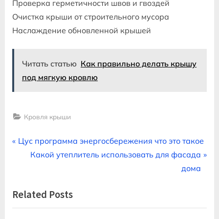
Проверка герметичности швов и гвоздей
Очистка крыши от строительного мусора
Наслаждение обновленной крышей
Читать статью
Как правильно делать крышу
под мягкую кровлю
Кровля крыши
Навигация
P
Цус программа энергосбережения что это такое
r
N
Какой утеплитель использовать для фасада
по
e
e
дома
записям
v
x
Related Posts
i
t
o
P