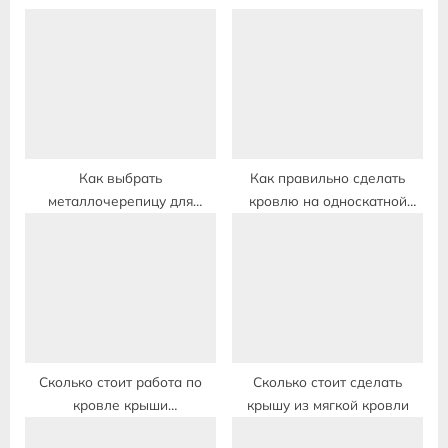
u
o
s
s
P
t
o
:
s
t
:
Как выбрать
Как правильно сделать
металлочерепицу для
кровлю на односкатной
кровли крыши
крыше
Сколько стоит работа по
Сколько стоит сделать
кровле крыши
крышу из мягкой кровли
металлочерепицей