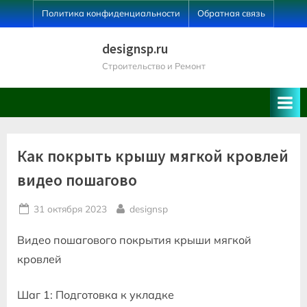
Skip
Политика конфиденциальности
Обратная связь
to
content
designsp.ru
Строительство и Ремонт
Как покрыть крышу мягкой кровлей
видео пошагово
Posted
By
31 октября 2023
designsp
on
Видео пошагового покрытия крыши мягкой
кровлей
Шаг 1: Подготовка к укладке