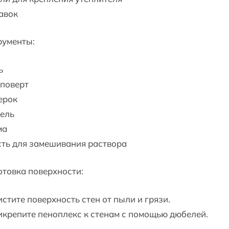
авок
рументы:
ь
поверт
ерок
ель
ма
ть для замешивания раствора
товка поверхности:
истите поверхность стен от пыли и грязи.
икрепите пеноплекс к стенам с помощью дюбелей.