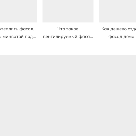
утеплить фасад
Что такое
Как дешево отд
а минватой под
вентилируемый фасад
фасад дома 
сайдинг
кирпичного дома
газобетон