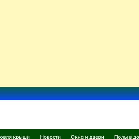
овля крыши
Новости
Окна и двери
Полы в д