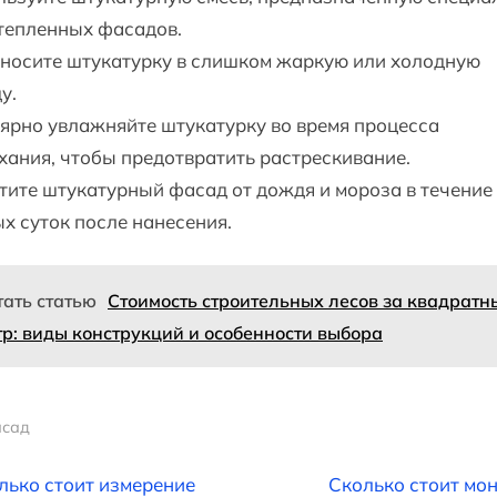
тепленных фасадов.
аносите штукатурку в слишком жаркую или холодную
у.
ярно увлажняйте штукатурку во время процесса
ания, чтобы предотвратить растрескивание.
ите штукатурный фасад от дождя и мороза в течение
х суток после нанесения.
тать статью
Стоимость строительных лесов за квадратн
тр: виды конструкций и особенности выбора
сад
вигация
N
лько стоит измерение
Сколько стоит мо