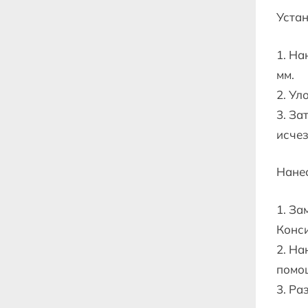
Устан
1. На
мм.
2. Ул
3. За
исчез
Нанес
1. За
Конси
2. На
помо
3. Ра