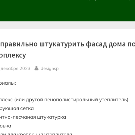
 правильно штукатурить фасад дома п
оплексу
sted
By
 декабря 2023
designsp
риалы:
лекс (или другой пенополистирольный утеплитель)
рующая сетка
нтно-песчаная штукатурка
товка
и для крепления утеплителя