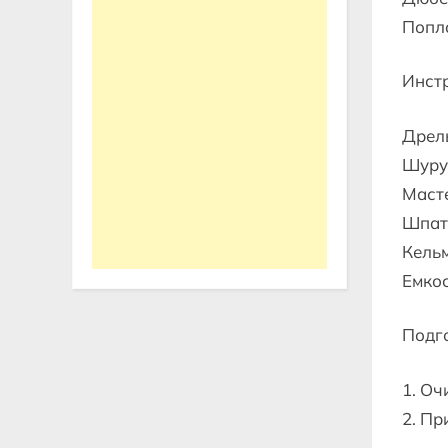
Попл
Инст
Дрел
Шуру
Маст
Шпат
Кель
Емкос
Подго
1. Оч
2. Пр