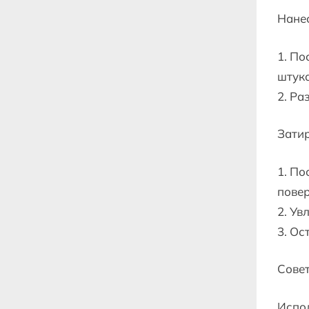
Нанес
1. По
штука
2. Ра
Зати
1. По
повер
2. Ув
3. Ос
Сове
Испо