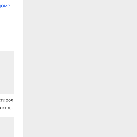
доме
стирол
фасада