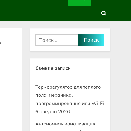
sub-
sub-
menu
menu
Toggle
search
form
Найти:
о
Свежие записи
Терморегулятор для тёплого
пола: механика,
программирование или Wi-Fi
6 августа 2026
Автономная канализация