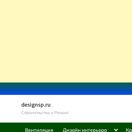
Skip
to
content
designsp.ru
Строительство и Ремонт
Toggle
Вентиляция
Дизайн интерьера
Кр