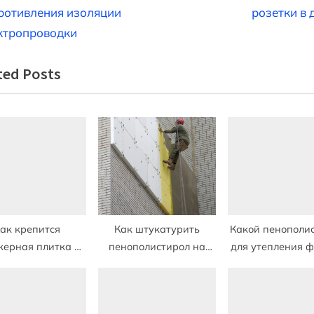
e
ротивления изоляции
розетки в 
x
ктропроводки
t
писям
ted Posts
P
o
s
t
:
ак крепится
Как штукатурить
Какой пенополи
керная плитка к
пенополистирол на
для утепления 
асаду здания
фасаде дома
дома