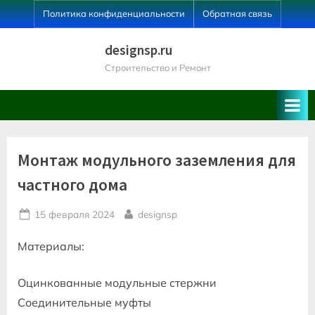
Skip
Политика конфиденциальности
Обратная связь
to
content
designsp.ru
Строительство и Ремонт
Монтаж модульного заземления для
частного дома
Posted
By
15 февраля 2024
designsp
on
Материалы:
Оцинкованные модульные стержни
Соединительные муфты