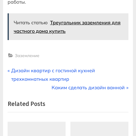
работы.
Читать статью
Треугольник заземления для
частного дома купить
Заземление
Навигация
P
Дизайн квартир с гостиной кухней
r
трехкомнатных квартир
по
e
N
Каким сделать дизайн ванной
записям
v
e
Related Posts
i
x
o
t
u
P
s
o