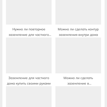
P
s
o
t
s
:
t
:
Нужно ли повторное
Можно ли сделать контур
заземление для частного
заземления внутри дома
дома
Заземление для частного
Можно ли сделать
дома купить своими руками
заземление в
многоквартирном доме