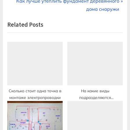
e
N
Как лучше утеплить фундамент деревянного
записям
v
e
дома снаружи
i
x
Related Posts
o
t
u
P
s
o
P
s
o
t
s
:
t
:
Сколько стоит одна точка в
На какие виды
монтаже электропроводки
подразделяются
электропроводки систем
безопасности