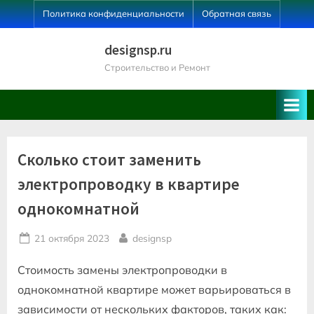
Skip
Политика конфиденциальности
Обратная связь
to
content
designsp.ru
Строительство и Ремонт
Сколько стоит заменить
электропроводку в квартире
однокомнатной
Posted
By
21 октября 2023
designsp
on
Стоимость замены электропроводки в
однокомнатной квартире может варьироваться в
зависимости от нескольких факторов, таких как: