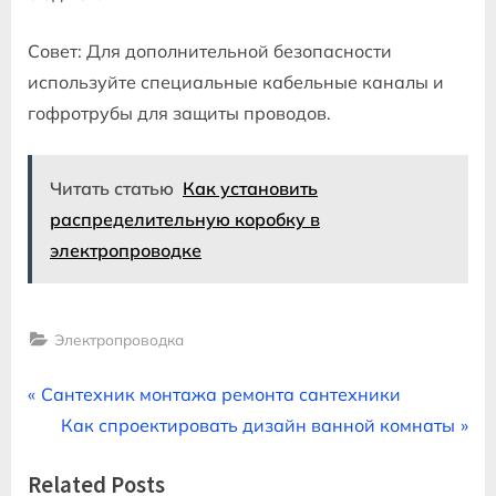
Совет: Для дополнительной безопасности
используйте специальные кабельные каналы и
гофротрубы для защиты проводов.
Читать статью
Как установить
распределительную коробку в
электропроводке
Электропроводка
Навигация
P
Сантехник монтажа ремонта сантехники
r
N
Как спроектировать дизайн ванной комнаты
по
e
e
Related Posts
записям
v
x