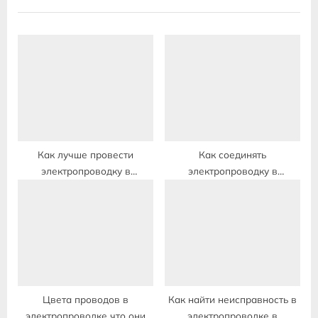
i
t
o
P
u
o
s
s
P
t
o
:
s
t
Как лучше провести
Как соединять
электропроводку в
электропроводку в
:
деревянном доме
распределительной коробке
Цвета проводов в
Как найти неисправность в
электропроводке что они
электропроводке в