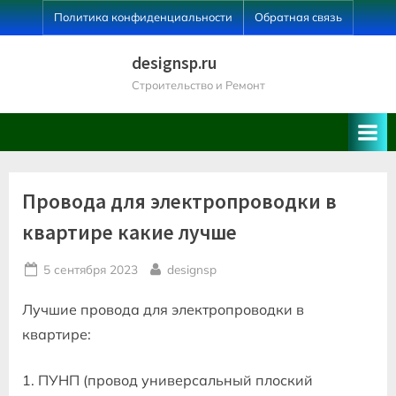
Skip
Политика конфиденциальности
Обратная связь
to
content
designsp.ru
Строительство и Ремонт
Провода для электропроводки в
квартире какие лучше
Posted
By
5 сентября 2023
designsp
on
Лучшие провода для электропроводки в
квартире:
1. ПУНП (провод универсальный плоский