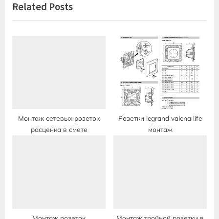
Related Posts
o
t
u
P
s
o
P
s
o
t
s
:
t
:
Монтаж сетевых розеток
Розетки legrand valena life
расценка в смете
монтаж
Монтаж розеток
Монтаж тройной розетки в