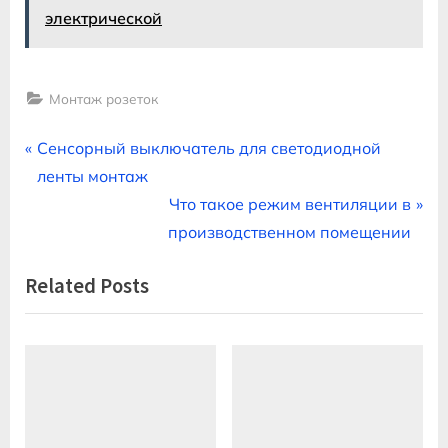
электрической
Монтаж розеток
Навигация
P
Сенсорный выключатель для светодиодной
r
ленты монтаж
по
e
N
Что такое режим вентиляции в
записям
v
e
производственном помещении
i
x
Related Posts
o
t
u
P
s
o
P
s
o
t
s
: