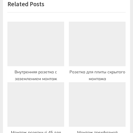
Related Posts
i
t
o
P
u
o
s
s
P
t
o
:
s
t
:
Внутренняя розетка с
Розетка для плиты скрытого
заземлением монтаж
монтажа
Монтаж розетки rj 45 для
Монтаж трехфазной