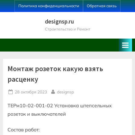
Skip
Политика конфиденциальности
Обратная связь
to
content
designsp.ru
Строительство и Ремонт
Монтаж розеток какую взять
расценку
Posted
By
28 октября 2023
designsp
on
ТЕРм10-02-001-02 Установка штепсельных
розеток и выключателей
Состав работ: