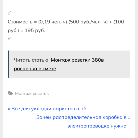
«`
Стоимость = (0,19 чел.-ч) (500 руб./чел.-ч) + (100
руб.) = 195 руб.
«`
Читать статью
Монтаж розетки 380в
расценка в смете
Монтаж розеток
Навигация
P
Все для укладки паркета в спб
r
N
Зачем распределительная коробка в
по
e
e
электропроводке нужна
записям
v
x