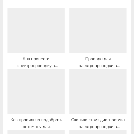
o
s
s
P
t
o
:
s
t
:
Как провести
Провода для
электропроводку в
электропроводки в
двухкомнатной квартире
квартире какие лучше
Как правильно подобрать
Сколько стоит диагностика
автоматы для
электропроводки в
электропроводки
квартире