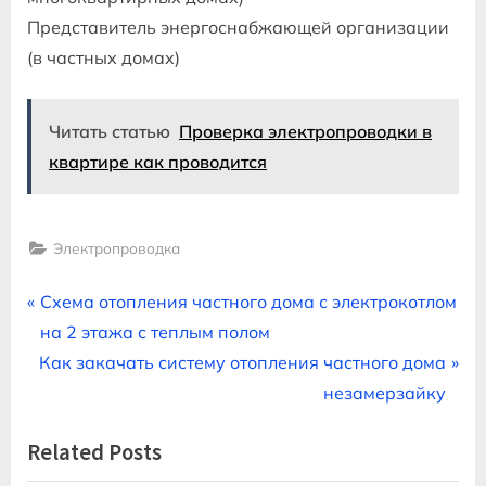
Представитель энергоснабжающей организации
(в частных домах)
Читать статью
Проверка электропроводки в
квартире как проводится
Электропроводка
Навигация
P
Схема отопления частного дома с электрокотлом
r
на 2 этажа с теплым полом
по
N
e
Как закачать систему отопления частного дома
записям
e
v
незамерзайку
x
i
Related Posts
t
o
P
u