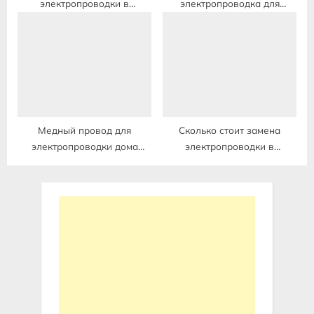
электропроводки в
электропроводка для
однокомнатной квартире
деревянного дома
Медный провод для
Сколько стоит замена
электропроводки дома
электропроводки в
какой лучше
квартире двухкомнатной