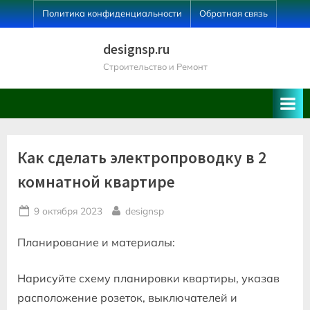
Skip
Политика конфиденциальности
Обратная связь
to
content
designsp.ru
Строительство и Ремонт
Как сделать электропроводку в 2
комнатной квартире
Posted
By
9 октября 2023
designsp
on
Планирование и материалы:
Нарисуйте схему планировки квартиры, указав
расположение розеток, выключателей и