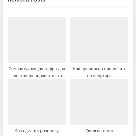
o
t
u
P
s
o
P
s
o
t
s
:
t
:
Самозатухающая гофра для
Как правильно проложить
электропроводки что это
по квартире
такое
электропроводку в
Как сделать разводку
Сколько стоит