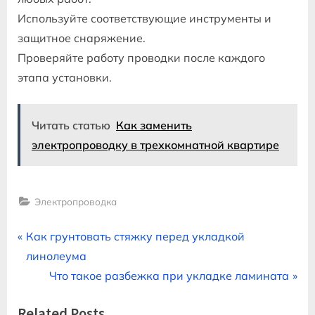
Используйте соответствующие инструменты и
защитное снаряжение.
Проверяйте работу проводки после каждого
этапа установки.
Читать статью
Как заменить
электропроводку в трехкомнатной квартире
Электропроводка
Навигация
P
Как грунтовать стяжку перед укладкой
r
линолеума
по
e
N
Что такое разбежка при укладке ламината
записям
v
e
Related Posts
i
x