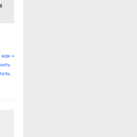
в
 как
чить
тель