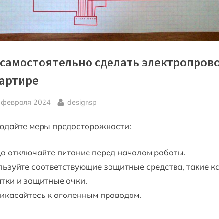
 самостоятельно сделать электропров
вартире
sted
By
 февраля 2024
designsp
юдайте меры предосторожности:
а отключайте питание перед началом работы.
ьзуйте соответствующие защитные средства, такие к
тки и защитные очки.
икасайтесь к оголенным проводам.