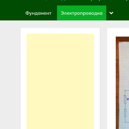
sub-
menu
Toggle
Фундамент
Электропроводка
sub-
menu