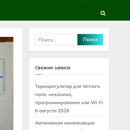
sub-
sub-
menu
menu
Toggle
search
form
Найти:
Свежие записи
Терморегулятор для тёплого
пола: механика,
программирование или Wi-Fi
6 августа 2026
Автономная канализация