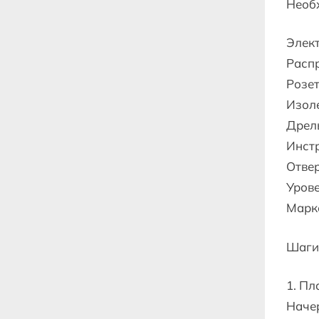
Необ
Элект
Расп
Розе
Изол
Дрель
Инстр
Отве
Уров
Марк
Шаги
1. Пл
Начер