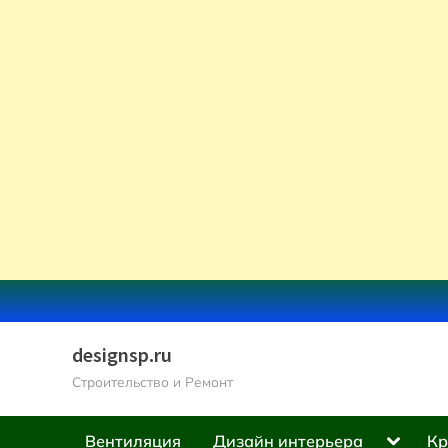
Skip
to
content
designsp.ru
Строительство и Ремонт
Toggle
Вентиляция
Дизайн интерьера
Кр