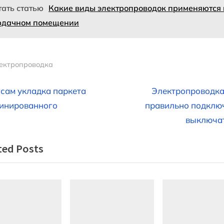
тать статью
Какие виды электропроводок применяются 
рдачном помещении
ектропроводка
вигация
N
 сам укладка паркета
Электропроводка
e
инированного
правильно подклю
x
выключа
t
писям
ted Posts
P
o
s
t
: