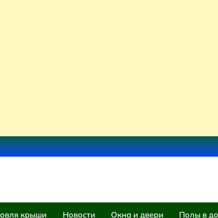
овля крыши
Новости
Окна и двери
Полы в д