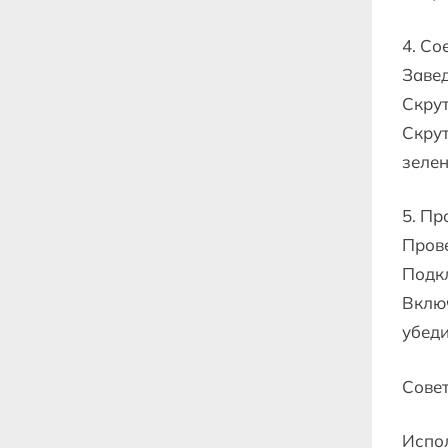
4. Со
Завед
Скрут
Скрут
зелен
5. Пр
Прове
Подк
Включ
убеди
Сове
Испол