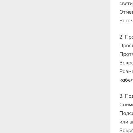
свети
Отмет
Рассч
2. Пр
Просв
Протя
Закре
Разме
кабел
3. По
Сними
Подсо
или 
Закре