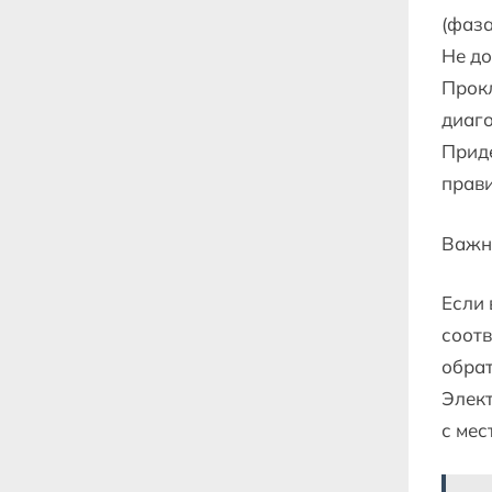
(фаза
Не до
Прокл
диаг
Прид
прави
Важн
Если 
соотв
обрат
Элект
с мес